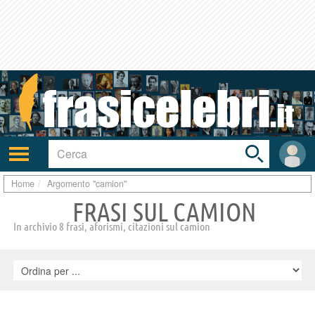
Toggle
search
bar
Attiva/disattiva
User
navigazione
area
Home
Argomento "camion"
FRASI SUL CAMION
In archivio 8 frasi, aforismi, citazioni sul camion