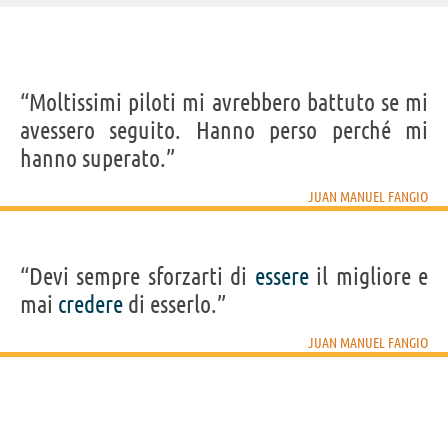
IDENTIKIT E DATI ANAGRAFICI
“Moltissimi piloti mi avrebbero battuto se mi
Nome
Juan Manuel
avessero seguito. Hanno perso perché mi
Cognome
Fangio
Nato
24 giugno 1911 a Balcarce
hanno superato.”
Morto
17 luglio 1995 a Buenos Aires
Sesso
maschile
Nazionalità
argentina
JUAN MANUEL FANGIO
Professione
pilota automobilistico
Segno zodiacale
Cancro
“Devi sempre sforzarti di
Frasi, citazioni e aforismi di Juan Manuel Fangio
essere
il migliore e
7
mai
credere
di esserlo.”
IN ITALIANO
JUAN MANUEL FANGIO
“Un bolide da corsa é come lo Champagne. O lo
conosci bene o è meglio lasciar perdere.”
JUAN MANUEL FANGIO