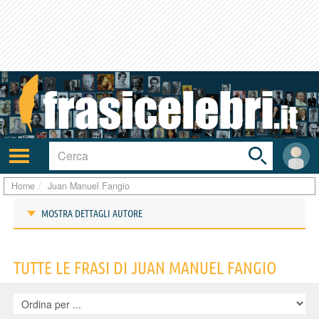
Toggle
search
bar
Attiva/disattiva
User
navigazione
area
Home
Juan Manuel Fangio
MOSTRA DETTAGLI AUTORE
Frasi di Juan Manuel Fangio
TUTTE LE FRASI DI JUAN MANUEL FANGIO