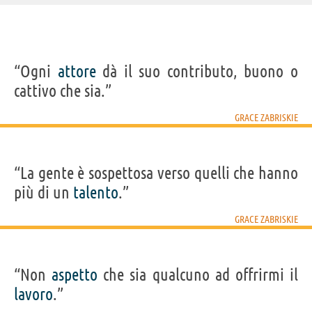
IDENTIKIT E DATI ANAGRAFICI
“Ogni
attore
dà il suo contributo, buono o
Nome
Grace
cattivo che sia.”
Cognome
Zabriskie
Nato
17 maggio 1941
Sesso
femminile
GRACE ZABRISKIE
Nazionalità
statunitense
Professione
attore
Segno zodiacale
Toro
FILM/SERIE TV DI GRACE ZABRISKIE
“La gente è sospettosa verso quelli che hanno
più di un
talento
.”
GRACE ZABRISKIE
“Non
aspetto
che sia qualcuno ad offrirmi il
The Judge
Licenza di
Medium
The Grudge
Fuori 
matrimonio
seco
lavoro
.”