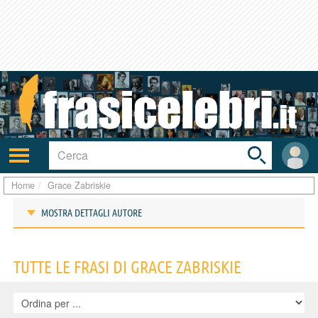
Toggle
search
bar
Attiva/disattiva
User
navigazione
area
Home
Grace Zabriskie
MOSTRA DETTAGLI AUTORE
Frasi di Grace Zabriskie
TUTTE LE FRASI DI GRACE ZABRISKIE