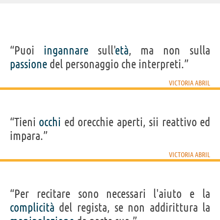
IDENTIKIT E DATI ANAGRAFICI
“Puoi
ingannare
sull'
età
, ma non sulla
Nome
Victoria Mérida
passione
del personaggio che interpreti.”
Cognome
Rojas
Pseudonimo
Victoria Abril
Nato
4 luglio 1959
VICTORIA ABRIL
Sesso
femminile
Nazionalità
spagnola
Professione
attore
,
cantante
Segno zodiacale
Cancro
“Tieni
occhi
ed orecchie aperti, sii reattivo ed
FILM DI VICTORIA ABRIL
impara.”
VICTORIA ABRIL
“Per recitare sono necessari l'aiuto e la
Robin e Marian
complicità
del regista, se non addirittura la