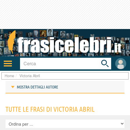
Toggle
search
bar
Attiva/disattiva
User
navigazione
area
Home
Victoria Abril
MOSTRA DETTAGLI AUTORE
Frasi di Victoria Abril
TUTTE LE FRASI DI VICTORIA ABRIL