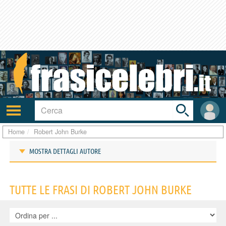
Toggle
search
bar
Attiva/disattiva
User
navigazione
area
Home
Robert John Burke
MOSTRA DETTAGLI AUTORE
Frasi di Robert John Burke
TUTTE LE FRASI DI ROBERT JOHN BURKE