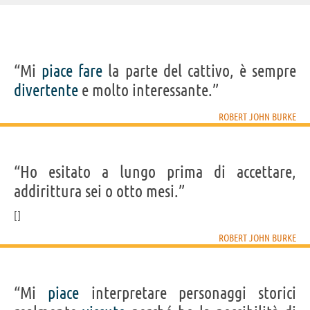
IDENTIKIT E DATI ANAGRAFICI
“Mi
piace
fare
la parte del cattivo, è sempre
Nome
Robert John
divertente
e molto interessante.”
Cognome
Burke
Nato
12 settembre 1960
Sesso
maschile
ROBERT JOHN BURKE
Nazionalità
statunitense
Professione
attore
Segno zodiacale
Vergine
FILM/SERIE TV DI ROBERT JOHN BURKE
“Ho esitato a lungo prima di accettare,
addirittura sei o otto mesi.”
ROBERT JOHN BURKE
Black Panther:
BlacKkKlansman
Cani sciolti
Limitless
Nascos
Wakanda...
bu
“Mi
piace
interpretare personaggi storici