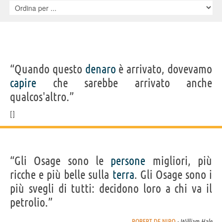
Witting, Steve Routman, Gene Jones, Michael Abbott Jr., J.C.
MacKenzie, Jack White, Larry Sellers, Barry Corbin, Gabriel Casdorph,
Samuel French, Wally Welch
“Quando questo
denaro
è arrivato, dovevamo
capire
che sarebbe arrivato anche
qualcos'altro.”
“Gli Osage sono le
persone
migliori, più
ricche e più belle sulla
terra
. Gli Osage sono i
più svegli di tutti: decidono loro a chi va il
petrolio.”
ROBERT DE NIRO
- William Hale