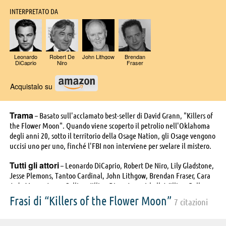
INTERPRETATO DA
Leonardo
Robert De
John Lithgow
Brendan
DiCaprio
Niro
Fraser
Acquistalo su
Trama
– Basato sull'acclamato best-seller di David Grann, "Killers of
the Flower Moon". Quando viene scoperto il petrolio nell'Oklahoma
degli anni 20, sotto il territorio della Osage Nation, gli Osage vengono
uccisi uno per uno, finché l'FBI non interviene per svelare il mistero.
Tutti gli attori
– Leonardo DiCaprio, Robert De Niro, Lily Gladstone,
Jesse Plemons, Tantoo Cardinal, John Lithgow, Brendan Fraser, Cara
Jade Myers, Janae Collins, Jillian Dion, Jason Isbell, William Belleau,
Louis Cancelmi, Scott Shepherd, Everett Waller, Talee Redcorn, Yancey
Frasi di “Killers of the Flower Moon”
7 citazioni
Red Corn, Tatanka Means, Tommy Schultz, Sturgill Simpson, Ty
Mitchell, Gary Basaraba, Charlie Musselwhite, Pat Healy, Steve