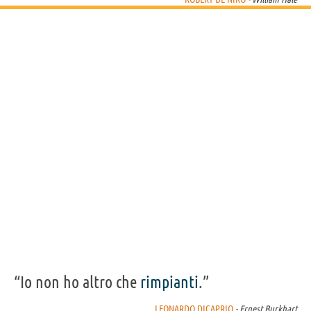
“Io non ho altro che
rimpianti
.”
LEONARDO DICAPRIO
- Ernest Burkhart