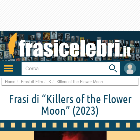
Toggle
search
bar
Attiva/disattiva
User
navigazione
area
Home
Frasi di Film
K
Killers of the Flower Moon
Frasi di “Killers of the Flower
Moon”
(2023)