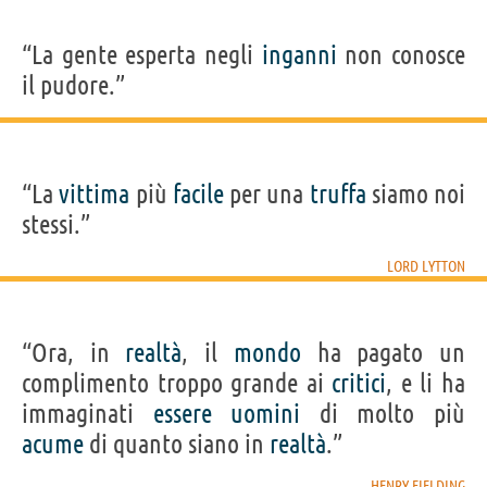
“La gente esperta negli
inganni
non conosce
il pudore.”
“La
vittima
più
facile
per una
truffa
siamo noi
stessi.”
LORD LYTTON
“Ora, in
realtà
, il
mondo
ha pagato un
complimento troppo grande ai
critici
, e li ha
immaginati
essere
uomini
di molto più
acume
di quanto siano in
realtà
.”
HENRY FIELDING