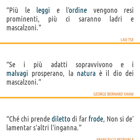
“Più le
leggi
e l'
ordine
vengono resi
prominenti, più ci saranno ladri e
mascalzoni.”
LAO TSE
“Se i più adatti sopravvivono e i
malvagi
prosperano, la
natura
è il dio dei
mascalzoni.”
GEORGE BERNARD SHAW
“Ché chi prende
diletto
di far
frode
, Non si de'
lamentar s'altri l'inganna.”
FRANCESCO PETRARCA