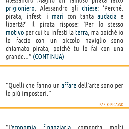
Alessandro Magno un famoso pirata fatto
prigioniero
, Alessandro gli
chiese
: 'Perché,
pirata, infesti i
mari
con tanta
audacia
e
libertà?' Il pirata rispose: 'Per lo stesso
motivo
per cui tu infesti la
terra
, ma poiché io
lo faccio con un piccolo naviglio sono
chiamato pirata, poiché tu lo fai con una
grande...”
(CONTINUA)
“Quelli che fanno un
affare
dell'arte sono per
lo più impostori.”
PABLO PICASSO
“L'
economia
finanziaria
comporta molti