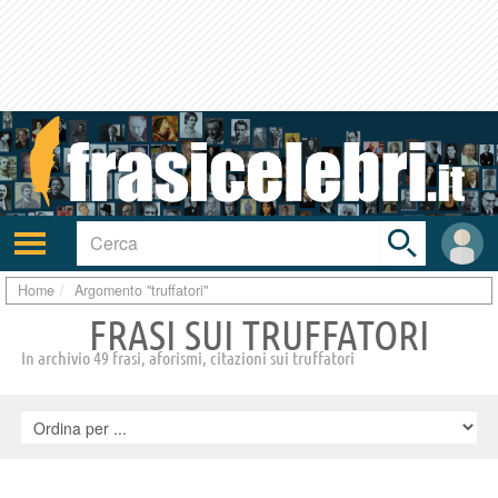
Toggle
search
bar
Attiva/disattiva
User
navigazione
area
Home
Argomento "truffatori"
FRASI SUI TRUFFATORI
In archivio 49 frasi, aforismi, citazioni sui truffatori