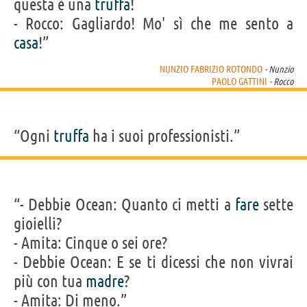
questa è una
truffa
!
- Rocco: Gagliardo! Mo' sì che me sento a
casa
!”
NUNZIO FABRIZIO ROTONDO
- Nunzio
PAOLO GATTINI
- Rocco
“Ogni
truffa
ha i suoi professionisti.”
“- Debbie Ocean: Quanto ci metti a
fare
sette
gioielli?
- Amita: Cinque o sei ore?
- Debbie Ocean: E se ti dicessi che non vivrai
più con tua
madre
?
- Amita: Di meno.”