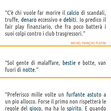
“C’è chi vuole far morire il
calcio
di scandali,
truffe,
denaro
eccessivo e
debiti
. Io predico il
fair play finanziario, che fra poco batterà i
suoi colpi contro i club trasgressori.”
MICHEL FRANÇOIS PLATINI
“Sol gente di malaffare,
bestie
e botte, van
fuori di
notte
.”
“Preferisco mille volte un
furfante
astuto
a
un pio allocco. Forse il primo non rispetterà le
regole del
gioco
, ma ha lo
spirito
. E quando