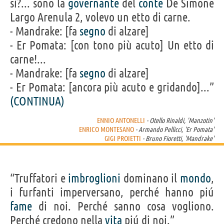
sì?... sono la
governante
del
conte
De Simone
Largo Arenula 2, volevo un etto di carne.
- Mandrake: [fa
segno
di alzare]
- Er Pomata: [con tono più acuto] Un etto di
carne!...
- Mandrake: [fa
segno
di alzare]
- Er Pomata: [ancora più acuto e gridando]...”
(CONTINUA)
ENNIO ANTONELLI
- Otello Rinaldi, 'Manzotin'
ENRICO MONTESANO
- Armando Pellicci, 'Er Pomata'
GIGI PROIETTI
- Bruno Fioretti, 'Mandrake'
“Truffatori e
imbroglioni
dominano il
mondo
,
i furfanti imperversano, perché hanno piú
fame
di noi. Perché sanno cosa vogliono.
Perché credono nella
vita
piú di noi.”