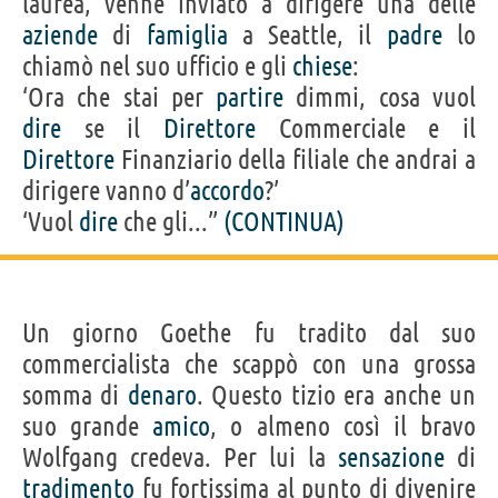
laurea, venne inviato a dirigere una delle
aziende
di
famiglia
a Seattle, il
padre
lo
chiamò nel suo ufficio e gli
chiese
:
‘Ora che stai per
partire
dimmi, cosa vuol
dire
se il
Direttore
Commerciale e il
Direttore
Finanziario della filiale che andrai a
dirigere vanno d’
accordo
?’
‘Vuol
dire
che gli...”
(CONTINUA)
Un giorno Goethe fu tradito dal suo
commercialista che scappò con una grossa
somma di
denaro
. Questo tizio era anche un
suo grande
amico
, o almeno così il bravo
Wolfgang credeva. Per lui la
sensazione
di
tradimento
fu fortissima al punto di divenire