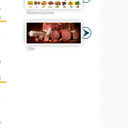
O
Alimentazione
]
›
Cibo
R
]
›
W