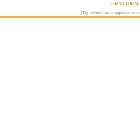
TIZIANO TERZAN
[Tag:
animali
,
carne
,
vegetarianismo