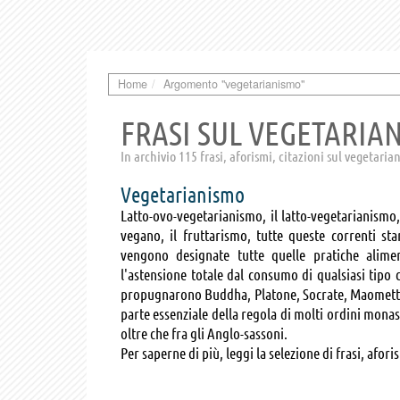
Home
Argomento "vegetarianismo"
FRASI SUL VEGETARIA
In archivio 115 frasi, aforismi, citazioni sul vegetari
Vegetarianismo
Latto-ovo-vegetarianismo, il latto-vegetarianismo
vegano, il fruttarismo, tutte queste correnti s
vengono designate tutte quelle pratiche alime
l'astensione totale dal consumo di qualsiasi tipo 
propugnarono Buddha, Platone, Socrate, Maometto; m
parte essenziale della regola di molti ordini monast
oltre che fra gli Anglo-sassoni.
Per saperne di più, leggi la selezione di frasi, afor