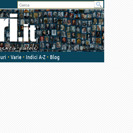
User
area
uri
Varie
Indici A-Z
Blog