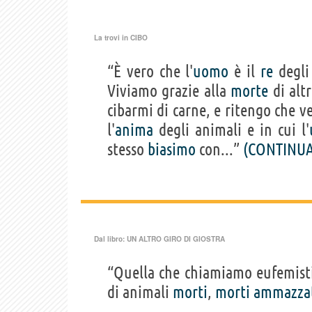
La trovi in
CIBO
“È vero che l'
uomo
è il
re
degli
Viviamo grazie alla
morte
di altr
cibarmi di carne, e ritengo che 
l'
anima
degli animali e in cui l'
stesso
biasimo
con...”
(CONTINUA
Dal libro:
UN ALTRO GIRO DI GIOSTRA
“Quella che chiamiamo eufemistic
di animali
morti
,
morti
ammazza