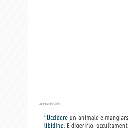
La trovi in
CIBO
“
Uccidere
un animale e mangiar
libidine
. E digerirlo, occultament