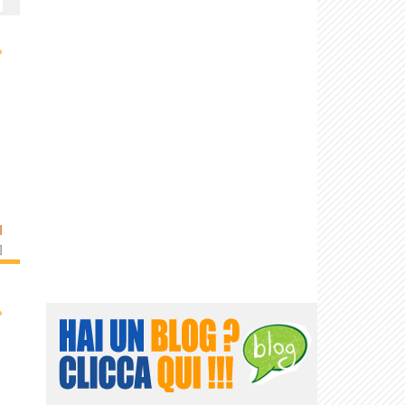
›
I
]
›