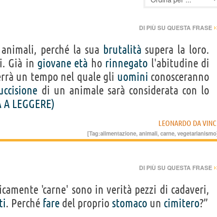
›
DI PIÙ SU QUESTA FRASE
 animali, perché la sua
brutalità
supera la loro.
i. Già in
giovane
età
ho
rinnegato
l'abitudine di
verrà un tempo nel quale gli
uomini
conosceranno
uccisione
di un animale sarà considerata con lo
 A LEGGERE)
LEONARDO DA VINC
[Tag:
alimentazione
,
animali
,
carne
,
vegetarianismo
›
DI PIÙ SU QUESTA FRASE
amente 'carne' sono in verità pezzi di cadaveri,
ti
. Perché
fare
del proprio
stomaco
un
cimitero
?”