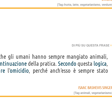
[Tag:
frutta
,
latte
,
vegetarianismo
,
verdure
›
DI PIÙ SU QUESTA FRASE
he gli umani hanno sempre mangiato animali,
ntinuazione
della pratica.
Secondo
questa
logica
,
re
l'
omicidio
, perché anch'esso è sempre stato
ISAAC BASHEVIS SINGE
[Tag:
animali
,
vegetarianismo