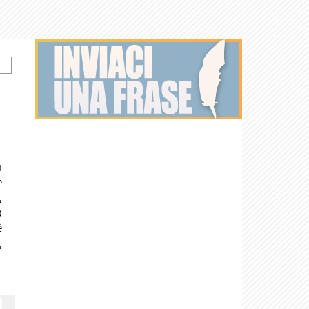
o
e
,
o
è
,