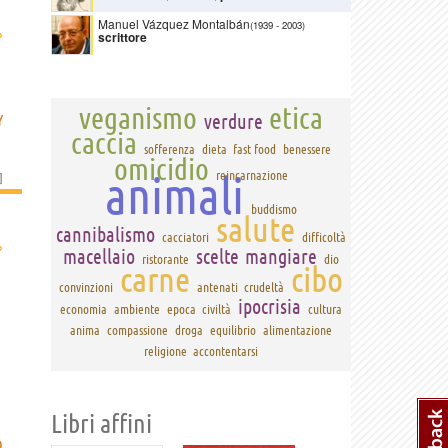
Manuel Vázquez Montalbán
(1939
-
2003)
›
scrittore
veganismo
etica
verdure
Y
caccia
sofferenza
dieta
fast food
benessere
omicidio
animali
reincarnazione
]
buddismo
salute
cannibalismo
cacciatori
difficoltà
›
macellaio
scelte
mangiare
ristorante
dio
carne
cibo
convinzioni
antenati
crudeltà
ipocrisia
economia
ambiente
epoca
civiltà
cultura
anima
compassione
droga
equilibrio
alimentazione
religione
accontentarsi
Libri affini
O