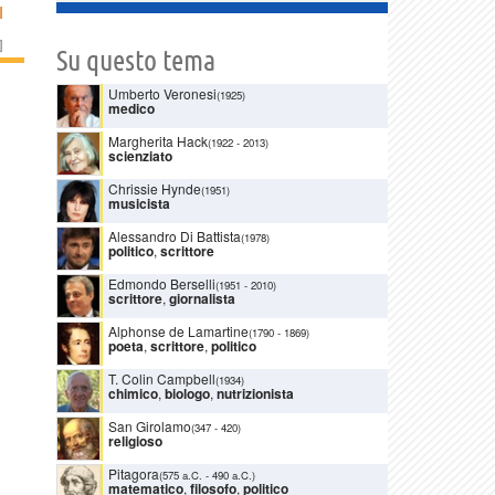
I
]
Su questo tema
Umberto Veronesi
(1925)
medico
Margherita Hack
(1922
-
2013)
scienziato
Chrissie Hynde
(1951)
musicista
Alessandro Di Battista
(1978)
politico
,
scrittore
Edmondo Berselli
(1951
-
2010)
scrittore
,
giornalista
Alphonse de Lamartine
(1790
-
1869)
poeta
,
scrittore
,
politico
T. Colin Campbell
(1934)
chimico
,
biologo
,
nutrizionista
San Girolamo
(347
-
420)
religioso
Pitagora
(575 a.C.
-
490 a.C.)
matematico
,
filosofo
,
politico