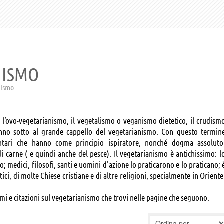
NISMO
anismo
, l’ovo-vegetarianismo, il vegetalismo o veganismo dietetico, il crudism
tanno sotto al grande cappello del vegetarianismo. Con questo termin
ntari che hanno come principio ispiratore, nonché dogma assoluto
di carne ( e quindi anche del pesce). Il vegetarianismo è antichissimo: l
edici, filosofi, santi e uomini d'azione lo praticarono e lo praticano; 
ici, di molte Chiese cristiane e di altre religioni, specialmente in Oriente
ismi e citazioni sul vegetarianismo che trovi nelle pagine che seguono.