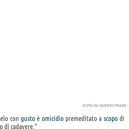
›
DI PIÙ SU QUESTA FRASE
selo con
gusto
è
omicidio
premeditato a
scopo
di
o di cadavere.”