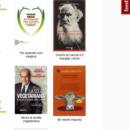
]
›
Ho sposato una
Contro la caccia e il
vegana
mangiar carne
R
]
Verso la scelta
Se niente importa
vegetariana