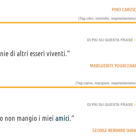
PINO CARUS
[Tag:
cibo
,
omicidio
,
vegetarianismo
›
DI PIÙ SU QUESTA FRASE
ie di altri esseri viventi.”
MARGUERITE YOURCENA
[Tag:
carne
,
mangiare
,
vegetarianismo
›
DI PIÙ SU QUESTA FRASE
 io non mangio i miei
amici
.”
GEORGE BERNARD SHA