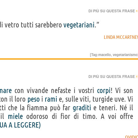
›
DI PIÙ SU QUESTA FRASE
di vetro tutti sarebbero
vegetariani
.”
LINDA MCCARTNE
[Tag:
macello
,
vegetarianismo
›
DI PIÙ SU QUESTA FRASE
nare
con vivande nefaste i vostri
corpi
! Vi son
con il loro
peso
i
rami
e, sulle viti, turgide uve. Vi
tti che la fiamma può far
graditi
e teneri. Né il
 il
miele
odoroso di fior di timo. A voi offre
UA A LEGGERE)
OVIDI