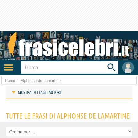
Toggle
search
bar
Attiva/disattiva
User
navigazione
area
Home
Alphonse de Lamartine
MOSTRA DETTAGLI AUTORE
Frasi di Alphonse de Lamartine
TUTTE LE FRASI DI ALPHONSE DE LAMARTINE