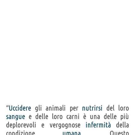
ALPHONSE DE LAMARTINE
Condividi
Tweet
Personaggi affini per
PROFESSIONE
CONTENUTI
“
Uccidere
gli animali per
nutrirsi
del loro
sangue
e delle loro carni è una delle più
deplorevoli e vergognose
infermità
della
condizione
umana
. Questo