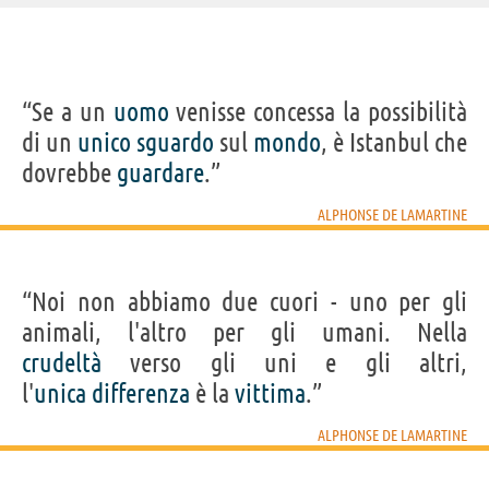
IDENTIKIT E DATI ANAGRAFICI
“Se a un
uomo
venisse concessa la possibilità
Nome
Alphonse Marie Louis
di un
unico
sguardo
sul
mondo
, è Istanbul che
Cognome
de Lamartine
Pseudonimo
Alphonse de Lamartine
dovrebbe
guardare
.”
Nato
21 ottobre 1790 a Mâcon
Morto
28 febbraio 1869 a Parigi
Sesso
maschile
ALPHONSE DE LAMARTINE
Nazionalità
francese
Professione
poeta
,
scrittore
,
politico
Segno zodiacale
Bilancia
“Noi non abbiamo due cuori - uno per gli
Acquista libri di Alphonse de Lamartine su
animali, l'altro per gli umani. Nella
crudeltà
verso gli uni e gli altri,
Frasi, citazioni e aforismi di Alphonse de Lamartine
l'
unica
differenza
è la
vittima
.”
27
IN ITALIANO
ALPHONSE DE LAMARTINE
“Ignorando da dove vengo, incerto su dove vado.”