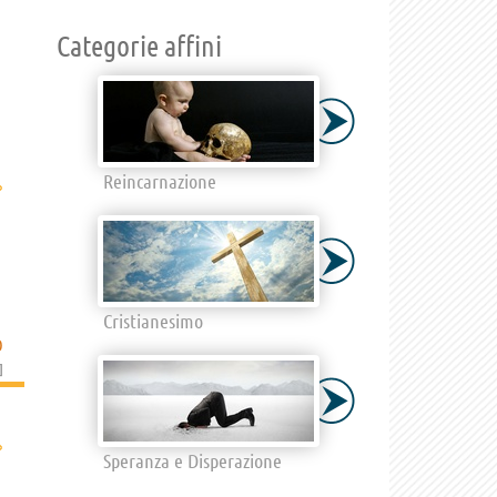
Categorie affini
Reincarnazione
›
Cristianesimo
O
]
›
Speranza e Disperazione