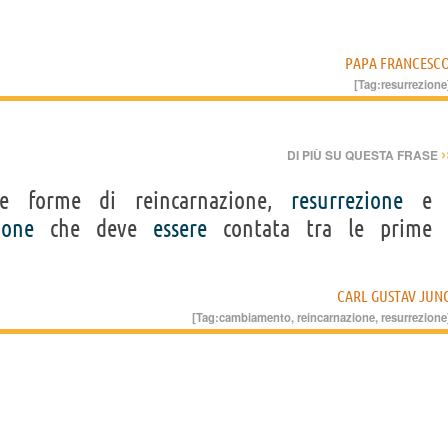
PAPA FRANCESC
[Tag:
resurrezione
›
DI PIÙ SU QUESTA FRASE
ie forme di reincarnazione,
resurrezione
e
ione
che deve
essere
contata tra le prime
CARL GUSTAV JUN
[Tag:
cambiamento
,
reincarnazione
,
resurrezione