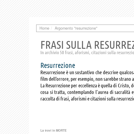
Home
Argomento "resurrezione"
FRASI SULLA RESURRE
In archivio 50 frasi, aforismi, citazioni sulla resurrezi
Resurrezione
Resurrezione è un sostantivo che descrive qualcosa c
film dell'orrore, per esempio, non sarebbe strano a
La Resurrezione per eccellenza è quella di Cristo, d
cosa si tratta, contemplando l'aurea di sacralità
raccolta di frasi, aforismi e citazioni sulla resurr
La trovi in
MORTE