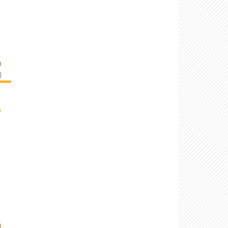
O
]
›
O