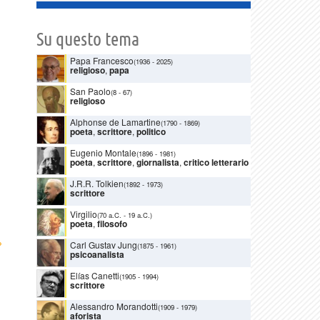
Su questo tema
Papa Francesco
(1936
-
2025)
religioso
,
papa
San Paolo
(8
-
67)
religioso
Alphonse de Lamartine
(1790
-
1869)
poeta
,
scrittore
,
politico
Eugenio Montale
(1896
-
1981)
poeta
,
scrittore
,
giornalista
,
critico letterario
J.R.R. Tolkien
(1892
-
1973)
scrittore
Virgilio
(70 a.C.
-
19 a.C.)
poeta
,
filosofo
›
Carl Gustav Jung
(1875
-
1961)
psicoanalista
Elías Canetti
(1905
-
1994)
scrittore
Alessandro Morandotti
(1909
-
1979)
aforista