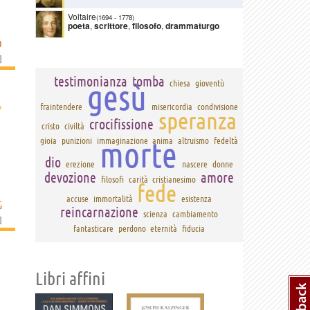
Voltaire
(1694
-
1778)
poeta
,
scrittore
,
filosofo
,
drammaturgo
O
]
testimonianza
tomba
gesù
chiesa
gioventù
›
fraintendere
misericordia
condivisione
speranza
crocifissione
cristo
civiltà
morte
gioia
punizioni
immaginazione
anima
altruismo
fedeltà
dio
erezione
nascere
donne
devozione
amore
filosofi
carità
cristianesimo
fede
accuse
immortalità
esistenza
G
reincarnazione
scienza
cambiamento
]
fantasticare
perdono
eternità
fiducia
Libri affini