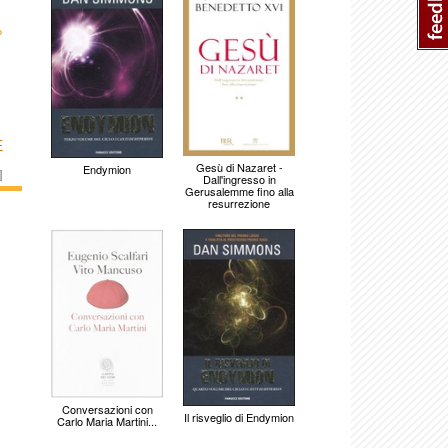
›
E
Gesù di Nazaret -
Endymion
]
Dall'ingresso in
Gerusalemme fino alla
resurrezione
Conversazioni con
Il risveglio di Endymion
Carlo Maria Martini...