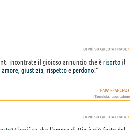
›
DI PIÙ SU QUESTA FRASE
anti incontrate il gioioso annuncio che è
risorto
il
é
amore
,
giustizia
,
rispetto
e
perdono
!”
PAPA FRANCESC
[Tag:
gioia
,
resurrezione
›
DI PIÙ SU QUESTA FRASE