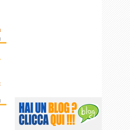
N
]
›
E
]