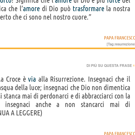
sorto
? Significa che l’
amore
di Dio è più
forte
del
ica che l’
amore
di Dio può
trasformare
la nostra
erto che ci sono nel nostro cuore.”
PAPA FRANCESC
[Tag:
resurrezione
›
DI PIÙ SU QUESTA FRASE
 la Croce è
via
alla Risurrezione. Insegnaci che il
asqua della luce; insegnaci che Dio non dimentica
i stanca mai di perdonarci e di abbracciarci con la
Ma insegnaci anche a non stancarci mai di
NUA A LEGGERE)
PAPA FRANCESC