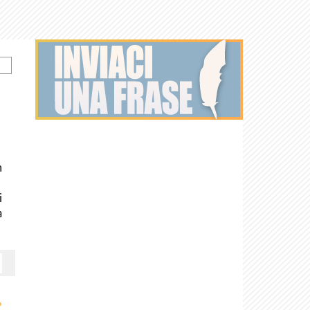
n
i
a
›