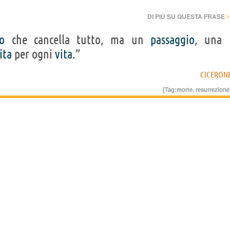
›
DI PIÙ SU QUESTA FRASE
o
che cancella tutto, ma un
passaggio
, una
ita
per ogni
vita
.”
CICERON
[Tag:
morte
,
resurrezione