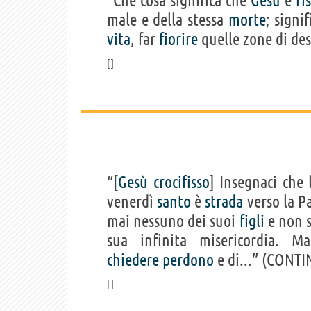
“Che cosa significa che
Gesù
è
ri
male e della stessa
morte
; signif
vita
, far
fiorire
quelle zone di des
“[
Gesù
crocifisso
] Insegnaci che
venerdì
santo
è
strada
verso la P
mai nessuno dei suoi
figli
e non s
sua infinita misericordia. 
chiedere
perdono
e di...”
(CONTI