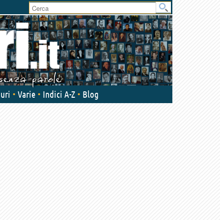
User
area
uri
Varie
Indici A-Z
Blog