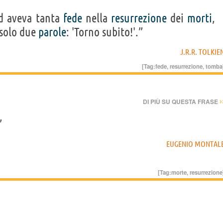
ed aveva tanta
fede
nella
resurrezione
dei
morti
,
 solo due
parole
: 'Torno subito!'.”
J.R.R. TOLKIE
[Tag:
fede
,
resurrezione
,
tomba
›
DI PIÙ SU QUESTA FRASE
”
EUGENIO MONTAL
[Tag:
morte
,
resurrezione