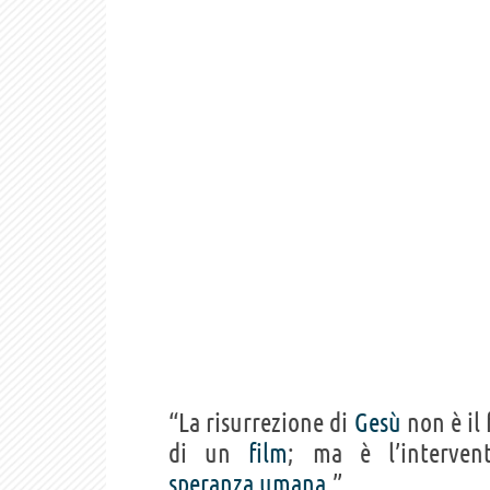
“La risurrezione di
Gesù
non è il 
di un
film
; ma è l’interve
speranza
umana
.”