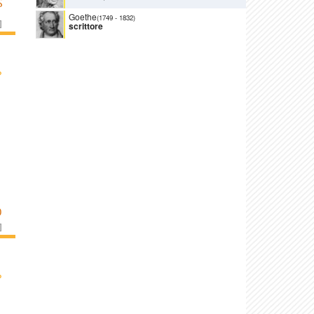
S
Goethe
(1749
-
1832)
]
scrittore
›
O
]
›