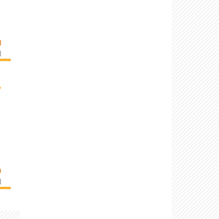
I
]
›
O
]