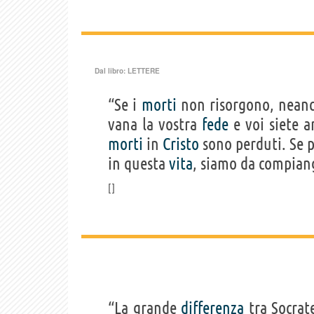
Dal libro:
LETTERE
“Se i
morti
non risorgono, nean
vana la vostra
fede
e voi siete a
morti
in
Cristo
sono perduti. Se 
in questa
vita
, siamo da compiang
“La grande
differenza
tra Socrat