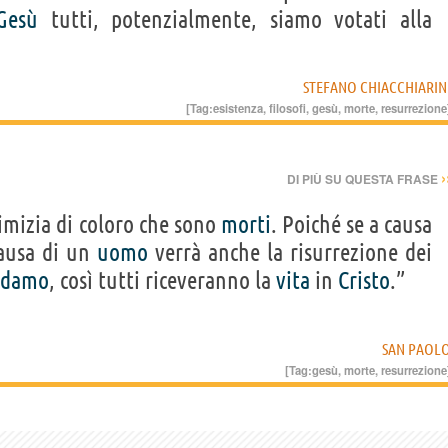
Gesù
tutti, potenzialmente, siamo votati alla
STEFANO CHIACCHIARIN
[Tag:
esistenza
,
filosofi
,
gesù
,
morte
,
resurrezione
›
DI PIÙ SU QUESTA FRASE
rimizia di coloro che sono
morti
. Poiché se a causa
causa di un
uomo
verrà anche la risurrezione dei
Adamo
, così tutti riceveranno la
vita
in
Cristo
.”
SAN PAOL
[Tag:
gesù
,
morte
,
resurrezione