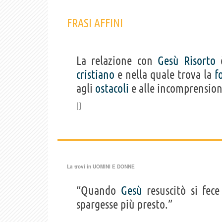
FRASI AFFINI
La relazione con
Gesù
Risorto
è
cristiano
e nella quale trova la
f
agli
ostacoli
e alle incomprension
La trovi in
UOMINI E DONNE
“Quando
Gesù
resuscitò si fec
spargesse più presto.”