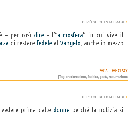
›
DI PIÙ SU QUESTA FRASE
 – per così
dire
- l’“
atmosfera
” in cui vive il
orza
di restare
fedele
al
Vangelo
, anche in mezzo
i.
PAPA FRANCESC
[Tag:
cristianesimo
,
fedeltà
,
gesù
,
resurrezione
›
DI PIÙ SU QUESTA FRASE
e vedere prima dalle
donne
perché la notizia si