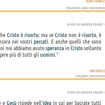
JEAN CHARLE
[Tag:
donne
,
gesù
,
resurrezione
›
DI PIÙ SU QUESTA FRASE
che
Cristo
è
risorto
; ma se
Cristo
non è
risorto
, è
ncora nei vostri
peccati
. E anche quelli che sono
poi noi abbiamo avuto
speranza
in
Cristo
soltanto
ere più di tutti gli
uomini
.”
SAN PAOL
[Tag:
gesù
,
resurrezione
›
DI PIÙ SU QUESTA FRASE
e e
Gesù
risiede nell'
idea
in cui per Socrate tutti