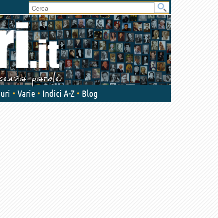
User
area
uri
Varie
Indici A-Z
Blog