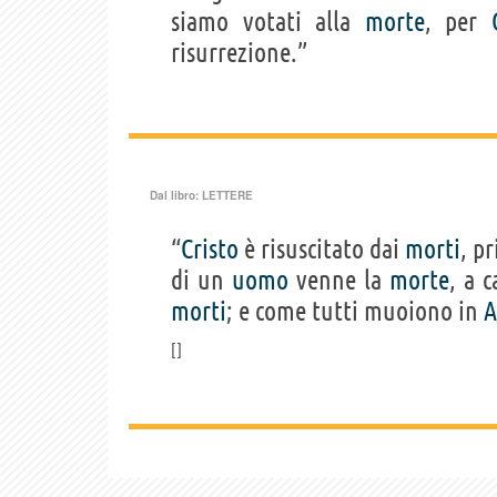
siamo votati alla
morte
, per
risurrezione.”
Dal libro:
LETTERE
“
Cristo
è risuscitato dai
morti
, p
di un
uomo
venne la
morte
, a 
morti
; e come tutti muoiono in