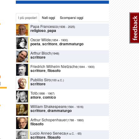
I più popolari
Nati oggi
Scomparsi oggi
›
Papa Francesco
(1936
-
2025)
religioso
,
papa
Oscar Wilde
(1854
-
1900)
poeta
,
scrittore
,
drammaturgo
Arthur Bloch
(1948)
scrittore
Friedrich Wilhelm Nietzsche
(1844
-
1900)
scrittore
,
filosofo
O
Publilio Siro
(100 a.C.)
]
scrittore
Totò
(1898
-
1967)
attore
,
comico
›
William Shakespeare
(1564
-
1616)
scrittore
,
drammaturgo
Arthur Schopenhauer
(1788
-
1860)
filosofo
Lucio Anneo Seneca
(4 a.C.
-
65)
scrittore
,
filosofo