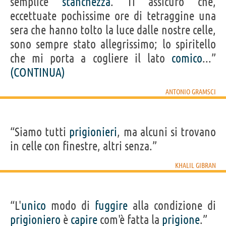
semplice
stanchezza
. Ti assicuro che,
eccettuate pochissime ore di tetraggine una
sera che hanno tolto la luce dalle nostre celle,
sono sempre stato allegrissimo; lo spiritello
che mi porta a cogliere il lato
comico
...”
(CONTINUA)
ANTONIO GRAMSCI
“Siamo tutti
prigionieri
, ma alcuni si trovano
in celle con finestre, altri senza.”
KHALIL GIBRAN
“L'
unico
modo di
fuggire
alla condizione di
prigioniero
è
capire
com'è fatta la
prigione
.”