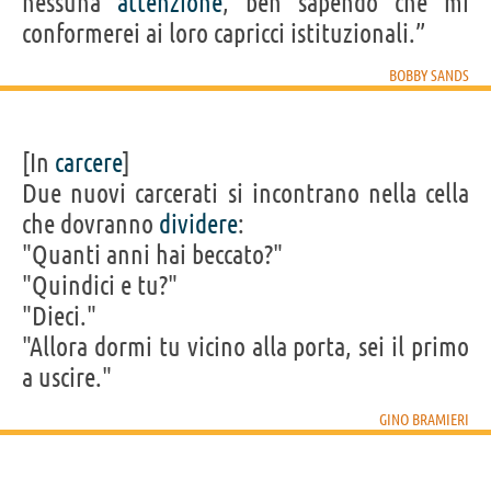
nessuna
attenzione
, ben sapendo che mi
conformerei ai loro capricci istituzionali.”
BOBBY SANDS
[In
carcere
]
Due nuovi carcerati si incontrano nella cella
che dovranno
dividere
:
"Quanti anni hai beccato?"
"Quindici e tu?"
"Dieci."
"Allora dormi tu vicino alla porta, sei il primo
a uscire."
GINO BRAMIERI