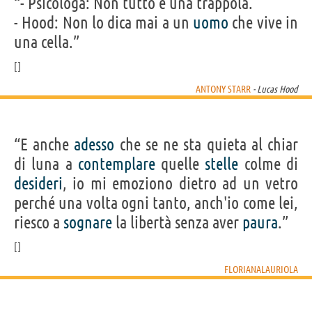
“- Psicologa: Non tutto è una trappola.
- Hood: Non lo dica mai a un
uomo
che vive in
una cella.”
ANTONY STARR
- Lucas Hood
“E anche
adesso
che se ne sta quieta al chiar
di luna a
contemplare
quelle
stelle
colme di
desideri
, io mi emoziono dietro ad un vetro
perché una volta ogni tanto, anch'io come lei,
riesco a
sognare
la libertà senza aver
paura
.”
FLORIANALAURIOLA