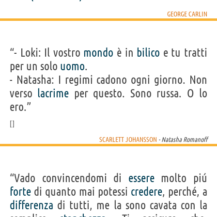
GEORGE CARLIN
“- Loki: Il vostro
mondo
è in
bilico
e tu tratti
per un solo
uomo
.
- Natasha: I regimi cadono ogni giorno. Non
verso
lacrime
per questo. Sono russa. O lo
ero.”
SCARLETT JOHANSSON
- Natasha Romanoff
“Vado convincendomi di
essere
molto piú
forte
di quanto mai potessi
credere
, perché, a
differenza
di tutti, me la sono cavata con la