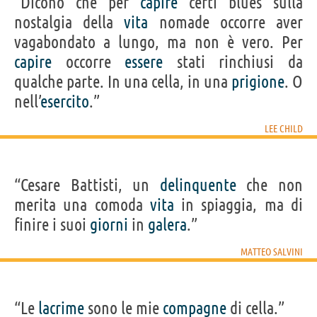
“Dicono che per
capire
certi blues sulla
nostalgia della
vita
nomade occorre aver
vagabondato a lungo, ma non è vero. Per
capire
occorre
essere
stati rinchiusi da
qualche parte. In una cella, in una
prigione
. O
nell’
esercito
.”
LEE CHILD
“Cesare Battisti, un
delinquente
che non
merita una comoda
vita
in spiaggia, ma di
finire i suoi
giorni
in
galera
.”
MATTEO SALVINI
“Le
lacrime
sono le mie
compagne
di cella.”