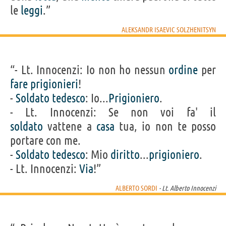
le
leggi
.”
ALEKSANDR ISAEVIC SOLZHENITSYN
“- Lt. Innocenzi: Io non ho nessun
ordine
per
fare
prigionieri
!
-
Soldato
tedesco
: Io...
Prigioniero
.
- Lt. Innocenzi: Se non voi fa' il
soldato
vattene a
casa
tua, io non te posso
portare con me.
-
Soldato
tedesco
: Mio
diritto
...
prigioniero
.
- Lt. Innocenzi:
Via
!”
ALBERTO SORDI
- Lt. Alberto Innocenzi