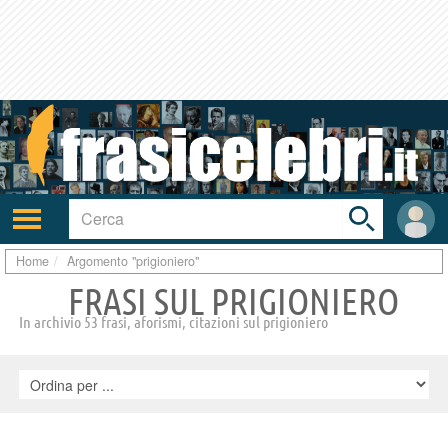
Toggle
search
bar
Attiva/disattiva
User
navigazione
area
Home
Argomento "prigioniero"
FRASI SUL PRIGIONIERO
In archivio 53 frasi, aforismi, citazioni sul prigioniero