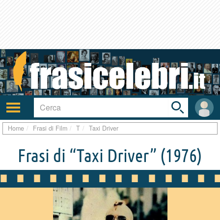
Toggle
search
bar
Attiva/disattiva
User
navigazione
area
Home
Frasi di Film
T
Taxi Driver
Frasi di “Taxi Driver”
(1976)