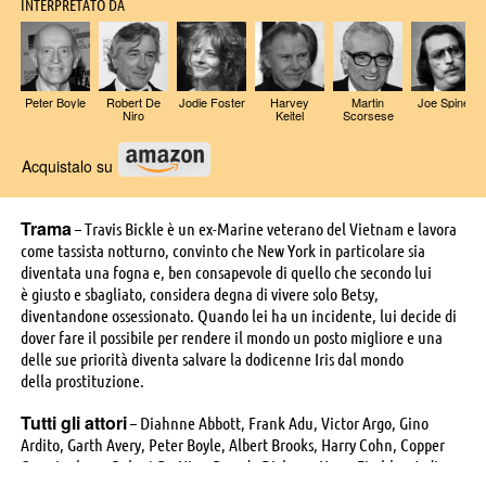
INTERPRETATO DA
Peter Boyle
Robert De
Jodie Foster
Harvey
Martin
Joe Spinell
Niro
Keitel
Scorsese
Acquistalo su
Trama
– Travis Bickle è un ex-Marine veterano del Vietnam e lavora
come tassista notturno, convinto che New York in particolare sia
diventata una fogna e, ben consapevole di quello che secondo lui
è giusto e sbagliato, considera degna di vivere solo Betsy,
diventandone ossessionato. Quando lei ha un incidente, lui decide di
dover fare il possibile per rendere il mondo un posto migliore e una
delle sue priorità diventa salvare la dodicenne Iris dal mondo
della prostituzione.
Tutti gli attori
– Diahnne Abbott, Frank Adu, Victor Argo, Gino
Ardito, Garth Avery, Peter Boyle, Albert Brooks, Harry Cohn, Copper
Cunningham, Robert De Niro, Brenda Dickson, Harry Fischler, Jodie