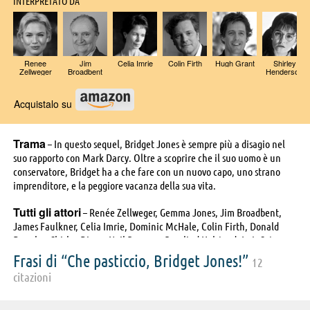
INTERPRETATO DA
Renee
Jim
Celia Imrie
Colin Firth
Hugh Grant
Shirley
Zellweger
Broadbent
Henderson
Acquistalo su
Trama
– In questo sequel, Bridget Jones è sempre più a disagio nel
suo rapporto con Mark Darcy. Oltre a scoprire che il suo uomo è un
conservatore, Bridget ha a che fare con un nuovo capo, uno strano
imprenditore, e la peggiore vacanza della sua vita.
Tutti gli attori
– Renée Zellweger, Gemma Jones, Jim Broadbent,
James Faulkner, Celia Imrie, Dominic McHale, Colin Firth, Donald
Douglas, Shirley Dixon, Neil Pearson, Rosalind Halstead, Luis Soto,
Tom Brooke, Hugh Grant, Alba Fleming Furlan, Jacinda Barrett, Sally
Frasi di “Che pasticcio, Bridget Jones!”
12
Phillips, James Callis, Shirley Henderson, Lucy Robinson, David
citazioni
Verrey, Mark Tandy, Stephanie O'Rourke, Jeremy Paxman, Flaminia
Cinque, Jessica Hynes, Trevor Fox, Alex Jennings, Catherine Russell,
Ian McNeice, Philip Gardner, Wolf Kahler, Lilo Baur, Hannes