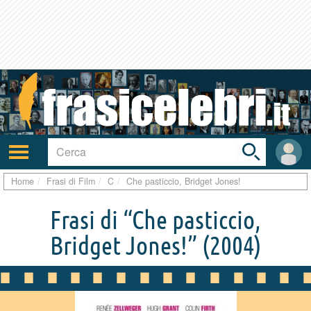
Toggle
search
bar
Attiva/disattiva
User
navigazione
area
Home
Frasi di Film
C
Che pasticcio, Bridget Jones!
Frasi di “Che pasticcio,
Bridget Jones!”
(2004)