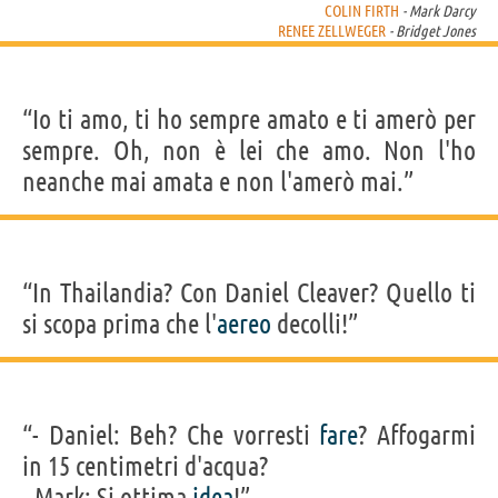
COLIN FIRTH
- Mark Darcy
RENEE ZELLWEGER
- Bridget Jones
“Io ti amo, ti ho sempre amato e ti amerò per
sempre. Oh, non è lei che amo. Non l'ho
neanche mai amata e non l'amerò mai.”
“In Thailandia? Con Daniel Cleaver? Quello ti
si scopa prima che l'
aereo
decolli!”
“- Daniel: Beh? Che vorresti
fare
? Affogarmi
in 15 centimetri d'acqua?
- Mark: Si ottima
idea
!”