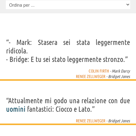
Flaschberger, Sabina Michael, Paul Humpoletz, Paul Nicholls, David
Auker, Patrick Baladi, Rong Kaomulkadee, Ting Ting Hu, Michelle
Lee, Hon Ping Tang, Suthas Bhoopongsa, Jason Watkins, Vee
Vimolmal, Melissa Ashworth, Pui Fan Lee, Oliver Chris, Sam
Hazeldine, Amanda Haberland, Neil Dudgeon, Peter Gordon, Sam
Beazley, Simón Andreu, Arturo Venegas, Richard Braine, , Adrian
“- Mark: Stasera sei stata leggermente
Allan, Morne Botes, Robert Dearle, Ray Donn, Antonia Frering,
Campbell Graham, Nathaniel Antonio Lloyd, Selena Mars, Jade
ridicola.
Ramsey, Nikita Ramsey
- Bridge: E tu sei stato leggermente stronzo.”
COLIN FIRTH
- Mark Darcy
RENEE ZELLWEGER
- Bridget Jones
“Attualmente mi godo una relazione con due
uomini
fantastici: Ciocco e Lato.”
RENEE ZELLWEGER
- Bridget Jones