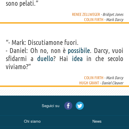
sono pelati.”
RENEE ZELLWEGER
- Bridget Jones
COLIN FIRTH
- Mark Darcy
“- Mark: Discutiamone fuori.
- Daniel: Oh no, non è
possibile
. Darcy, vuoi
sfidarmi a
duello
? Hai
idea
in che secolo
viviamo?”
COLIN FIRTH
- Mark Darcy
HUGH GRANT
- Daniel Cleaver
Seguici su
Chi siamo
News