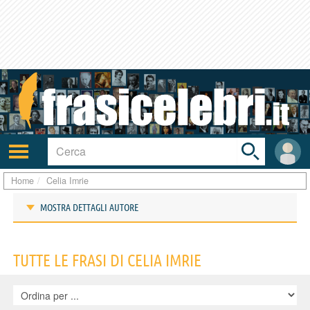
Toggle
search
bar
Attiva/disattiva
User
navigazione
area
Home
Celia Imrie
MOSTRA DETTAGLI AUTORE
Frasi di Celia Imrie
TUTTE LE FRASI DI CELIA IMRIE