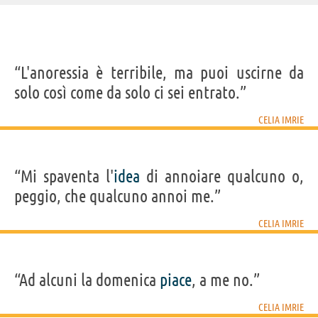
IDENTIKIT E DATI ANAGRAFICI
“L'anoressia è terribile, ma puoi uscirne da
Nome
Celia Diana Savile
solo così come da solo ci sei entrato.”
Cognome
Imrie
Pseudonimo
Celia Imrie
Nato
15 luglio 1952
CELIA IMRIE
Sesso
femminile
Nazionalità
britannica
Professione
attore
Segno zodiacale
Cancro
“Mi spaventa l'
idea
di annoiare qualcuno o,
FILM DI CELIA IMRIE
peggio, che qualcuno annoi me.”
CELIA IMRIE
“Ad alcuni la domenica
piace
, a me no.”
Love Again
Mamma Mia! Ci
Bridget Jones's
Ritorno al
Imagin
risiamo
Baby
Marigold Hotel
Yo
CELIA IMRIE