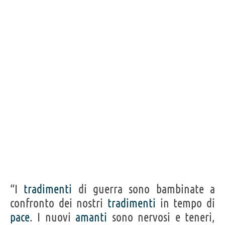
Acquista film/serie tv con Kristin Scott Thomas su
Frasi, citazioni e aforismi di Kristin Scott Thomas
16
IN ITALIANO
Personaggi affini per
CAST
GENERI
“I
tradimenti
di guerra sono bambinate a
confronto dei nostri
tradimenti
in tempo di
pace
. I nuovi
amanti
sono nervosi e teneri,