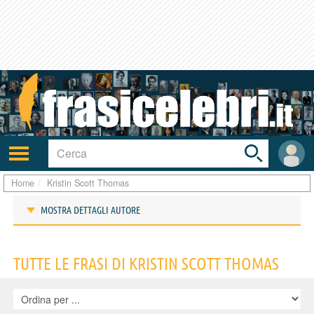
Toggle
search
bar
Attiva/disattiva
User
navigazione
area
Home
Kristin Scott Thomas
MOSTRA DETTAGLI AUTORE
Frasi di Kristin Scott Thomas
TUTTE LE FRASI DI KRISTIN SCOTT THOMAS