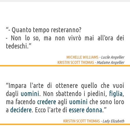
IDENTIKIT E DATI ANAGRAFICI
“- Quanto tempo resteranno?
Nome
Kristin A.
- Non lo so, ma non vivrò mai all'ora dei
Cognome
Scott Thomas
Pseudonimo
Kristin Scott Thomas
tedeschi.”
Nato
24 maggio 1960 a Redruth, Cornwall
Sesso
femminile
Nazionalità
britannica
MICHELLE WILLIAMS
- Lucile Angellier
Professione
attore
KRISTIN SCOTT THOMAS
- Madame Angellier
Segno zodiacale
Gemelli
FILM/SERIE TV DI KRISTIN SCOTT THOMAS
“Impara l'arte di ottenere quello che vuoi
dagli
uomini
. Non sbattendo i piedini,
figlia
,
ma facendo
credere
agli
uomini
che sono loro
a
decidere
. Ecco l'arte di
essere
donna
.”
Rebecca
Nelle tue mani
L'ora più buia
Fleabag
Suite f
KRISTIN SCOTT THOMAS
- Lady Elizabeth