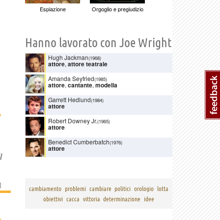
Espiazione
Orgoglio e pregiudizio
Hanno lavorato con Joe Wright
Hugh Jackman
(1968)
attore
,
attore teatrale
Amanda Seyfried
(1985)
attore
,
cantante
,
modella
Garrett Hedlund
(1984)
attore
›
Robert Downey Jr.
(1965)
attore
Benedict Cumberbatch
(1976)
attore
l
]
cambiamento
problemi
cambiare
politici
orologio
lotta
obiettivi
cacca
vittoria
determinazione
idee
›