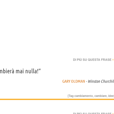
›
DI PIÙ SU QUESTA FRASE
bierà mai nulla!”
GARY OLDMAN
- Winston Churchil
[Tag:
cambiamento
,
cambiare
,
idee
›
DI PIÙ SU QUESTA FRASE