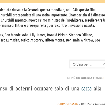
ientato durante la Seconda guerra mondiale, nel 1940, questo film
Churchill protagonista di una scelta importante. Chamberlain si è dimesso
a Churchill appunto, nuovo Primo ministro dell'Inghilterra, scegliere tra l
ermania di Hitler o proseguire la guerra contro l'invasione nazista.
as, Ben Mendelsohn, Lily James, Ronald Pickup, Stephen Dillane,
chard Lumsden, Malcolm Storry, Hilton McRae, Benjamin Whitrow, Joe
onard, David Strathairn, Eric MacLennan, Philip Martin Brown, Demetri
ony, Bethany Muir, Anna Burnett, Jeremy Child, Brian Pettifer, Michael
 Oliver Broche, Mario Hacquard, Pip Torrens, Edmund Wiseman, Hannah
ra Nicholson, Bronte Carmichael, Roisin O'Neill, John Locke, Jo Neary,
n King, Miles Gallant, Faye Marsay, John Atterbury, James Harkness,
tkins, Clare Almond, David Olawale Ayinde, Michael Barron, Christopher
aton, Mike Firth, David Gambier, Shane Griffin, Cris Haris, Michael
›
DI PIÙ SU QUESTA FRASE
ler, Zak Holland, Tim Ingall, Tobias James-Samuels, Angelique Joan,
n Mayger, Robert McLanachan, Andy Mihalache, Johnny Mindlin, Perry J.
enso di potermi occupare solo di una
cacca
alla
d, Lewis Reynolds, Nig Richards, James Thomas Scott, Nick Simons,
ompson
GARY OLDMAN
- Winston Churchil