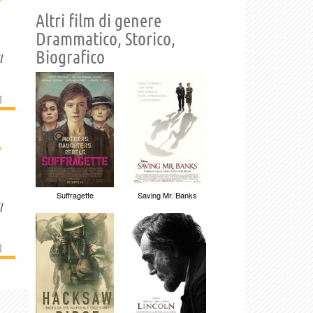
Altri film di genere
Drammatico, Storico,
Biografico
l
]
›
Suffragette
Saving Mr. Banks
l
]