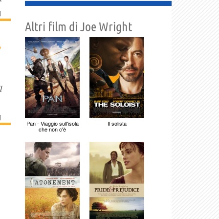
]
Altri film di Joe Wright
›
l
]
Pan - Viaggio sull'isola
Il solista
che non c'è