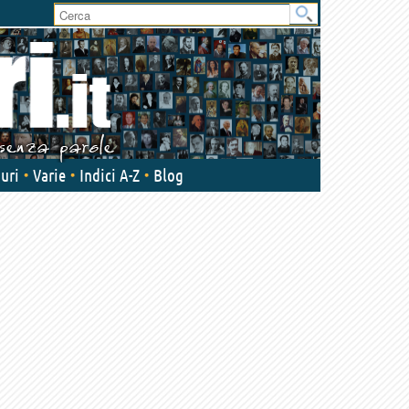
User
area
uri
Varie
Indici A-Z
Blog