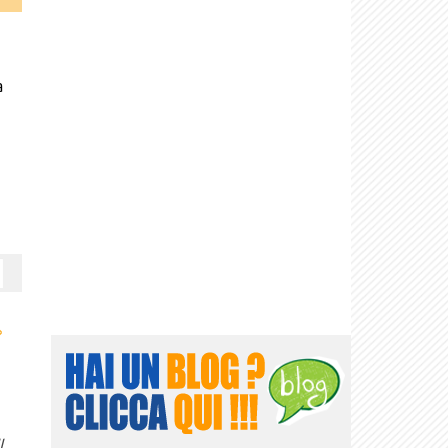
a
›
l