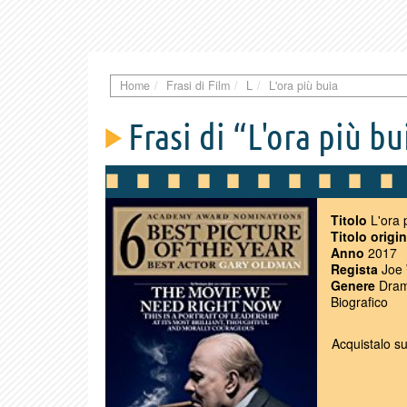
Home
Frasi di Film
L
L'ora più buia
Frasi di “L'ora più bu
Titolo
L'ora 
Titolo origi
Anno
2017
Regista
Joe 
Genere
Dramm
Biografico
Acquistalo s