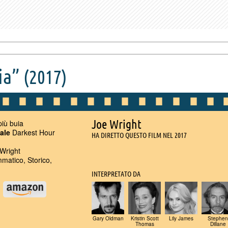
ia”
(2017)
Joe Wright
più buia
nale
Darkest Hour
HA DIRETTO QUESTO FILM NEL 2017
Wright
atico, Storico,
INTERPRETATO DA
u
Gary Oldman
Kristin Scott
Lily James
Stephen
Thomas
Dillane