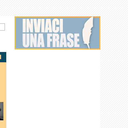
David
Ben
Strathairn
Mendelsohn