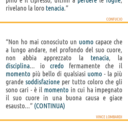
pino e il cipresso, ultimi a
perdere
le
foglie
,
rivelano la loro
tenacia
.”
CONFUCIO
“Non ho mai conosciuto un
uomo
capace che
a lungo andare, nel profondo del suo cuore,
non abbia apprezzato la
tenacia
, la
disciplina
... io
credo
fermamente che il
momento
più bello di qualsiasi
uomo
- la più
grande
soddisfazione
per tutto coloro che gli
sono cari - è il
momento
in cui ha impegnato
il suo cuore in una buona causa e giace
esausto...”
(CONTINUA)
VINCE LOMBARDI