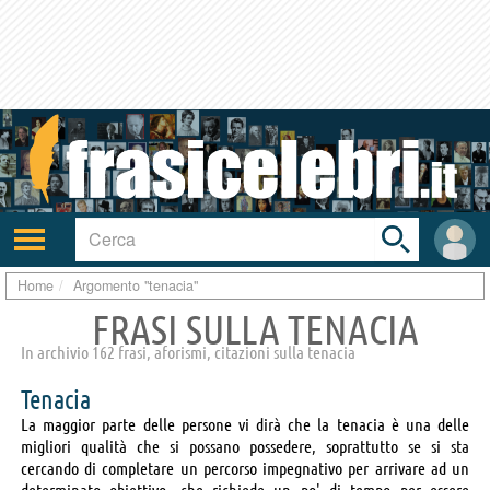
Toggle
search
bar
Attiva/disattiva
User
navigazione
area
Home
Argomento "tenacia"
FRASI SULLA TENACIA
In archivio 162 frasi, aforismi, citazioni sulla tenacia
Tenacia
La maggior parte delle persone vi dirà che la tenacia è una delle
migliori qualità che si possano possedere, soprattutto se si sta
cercando di completare un percorso impegnativo per arrivare ad un
determinato obiettivo, che richiede un po' di tempo per essere