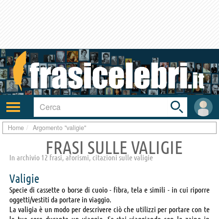
Toggle
search
bar
Attiva/disattiva
User
navigazione
area
Home
Argomento "valigie"
FRASI SULLE VALIGIE
In archivio 12 frasi, aforismi, citazioni sulle valigie
Valigie
Specie di cassette o borse di cuoio - fibra, tela e simili - in cui riporre
oggetti/vestiti da portare in viaggio.
La valigia è un modo per descrivere ciò che utilizzi per portare con te
le tue cose durante un viaggio. Se stai viaggiando con lo zaino in