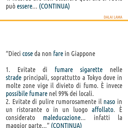
può
essere
...
(CONTINUA)
DALAI LAMA
“Dieci
cose
da non
fare
in Giappone
1. Evitate di
fumare
sigarette
nelle
strade
principali, soprattutto a Tokyo dove in
molte zone vige il divieto di fumo. È invece
possibile
fumare
nel 99% dei locali.
2. Evitate di pulire rumorosamente il
naso
in
un ristorante o in un luogo
affollato
. È
considerato
maleducazione
... infatti la
maggior parte...”
(CONTINUA)