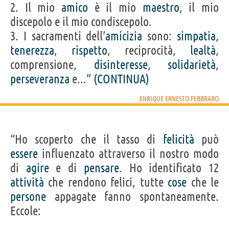
2. Il mio
amico
è il mio
maestro
, il mio
discepolo e il mio condiscepolo.
3. I sacramenti dell’
amicizia
sono:
simpatia
,
tenerezza
,
rispetto
, reciprocità,
lealtà
,
comprensione,
disinteresse
,
solidarietà
,
perseveranza
e...”
(CONTINUA)
ENRIQUE ERNESTO FEBBRARO
“Ho scoperto che il tasso di
felicità
può
essere
influenzato attraverso il nostro modo
di
agire
e di
pensare
. Ho identificato 12
attività
che rendono felici, tutte
cose
che le
persone
appagate fanno spontaneamente.
Eccole: