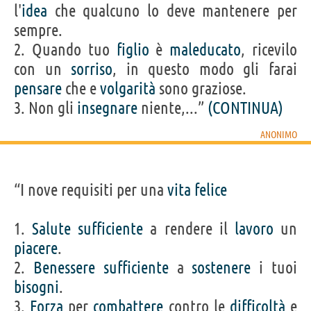
l'
idea
che qualcuno lo deve mantenere per
sempre.
2. Quando tuo
figlio
è
maleducato
, ricevilo
con un
sorriso
, in questo modo gli farai
pensare
che e
volgarità
sono graziose.
3. Non gli
insegnare
niente,...”
(CONTINUA)
ANONIMO
“I nove requisiti per una
vita
felice
1.
Salute
sufficiente
a rendere il
lavoro
un
piacere
.
2.
Benessere
sufficiente
a
sostenere
i tuoi
bisogni
.
3.
Forza
per
combattere
contro le
difficoltà
e