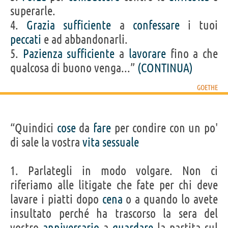
superarle.
4.
Grazia
sufficiente
a
confessare
i tuoi
peccati
e ad abbandonarli.
5.
Pazienza
sufficiente
a
lavorare
fino a che
qualcosa di buono venga...”
(CONTINUA)
GOETHE
“Quindici
cose
da
fare
per condire con un po'
di sale la vostra
vita
sessuale
1. Parlategli in modo volgare. Non ci
riferiamo alle litigate che fate per chi deve
lavare i piatti dopo
cena
o a quando lo avete
insultato perché ha trascorso la sera del
vostro
anniversario
a
guardare
la partita sul