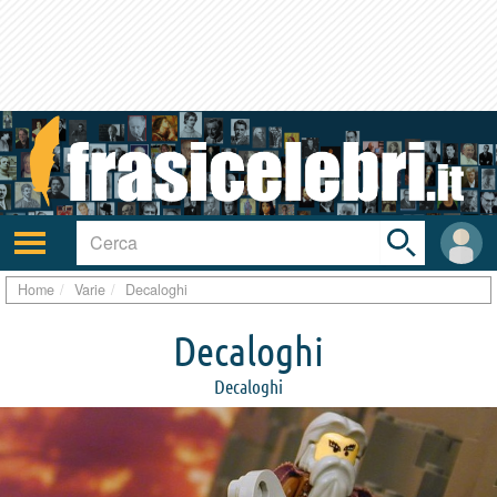
Toggle
search
bar
Attiva/disattiva
User
navigazione
area
Home
Varie
Decaloghi
Decaloghi
Decaloghi