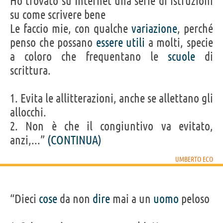
Ho trovato su Internet una serie di istruzioni
su come scrivere bene
Le faccio mie, con qualche
variazione
, perché
penso che possano
essere
utili
a molti, specie
a coloro che frequentano le
scuole
di
scrittura.
1. Evita le allitterazioni, anche se allettano gli
allocchi.
2. Non è che il congiuntivo va evitato,
anzi,...”
(CONTINUA)
UMBERTO ECO
“Dieci
cose
da non
dire
mai a un
uomo
peloso