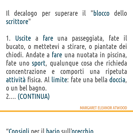
Il decalogo per superare il "
blocco
dello
scrittore
"
1.
Uscite
a
fare
una passeggiata, fate il
bucato, o mettetevi a stirare, o piantate dei
chiodi. Andate a
fare
una nuotata in piscina,
fate uno
sport
, qualunque cosa che richieda
concentrazione e comporti una ripetuta
attività
fisica. Al
limite
: fate una bella
doccia
,
o un bel bagno.
2....
(CONTINUA)
MARGARET ELEANOR ATWOOD
“
Consigli
per il
bacio
sull'
orecchio