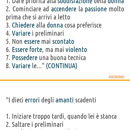
1. Dare priorità alla
soddisfazione
della
donna
2. Cominciare ad
accendere
la
passione
molto
prima che si arrivi a letto
3.
Chiedere
alla
donna
cosa preferisce
4.
Variare
i preliminari
5. Non
essere
mai
scontato
6.
Essere
forte
, ma mai
violento
7.
Possedere
una buona tecnica
8.
Variare
le...”
(CONTINUA)
ANONIMO
“I dieci
errori
degli
amanti
scadenti
1. Iniziare troppo tardi, quando lei è stanca
2. Saltare i preliminari