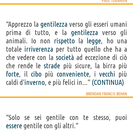
PAUL TOURNIER
“Apprezzo la
gentilezza
verso gli esseri umani
prima di tutto, e la
gentilezza
verso gli
animali. Io non
rispetto
la
legge
, ho una
totale
irriverenza
per tutto quello che ha a
che vedere con la
società
ad eccezione di ciò
che rende le
strade
più sicure, la birra più
forte
, il
cibo
più
conveniente
, i
vecchi
più
caldi d'
inverno
, e più felici in...”
(CONTINUA)
BRENDAN FRANCIS BEHAN
“Solo se sei gentile con te stesso, puoi
essere
gentile con gli altri.”