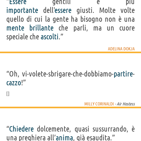
“
Essere
gentili è più
importante
dell'
essere
giusti. Molte volte
quello di cui la gente ha bisogno non è una
mente
brillante
che parli, ma un cuore
speciale che
ascolti
.”
ADELINA DOKJA
“Oh, vi-volete-sbrigare-che-dobbiamo-
partire
-
cazzo
!”
MILLY CORINALDI
- Air Hostess
“
Chiedere
dolcemente, quasi sussurrando, è
una preghiera all’
anima
, già esaudita.”