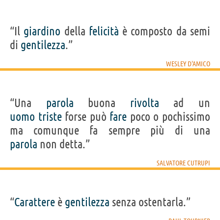
“Il
giardino
della
felicità
è composto da semi
di
gentilezza
.”
WESLEY D'AMICO
“Una
parola
buona
rivolta
ad un
uomo
triste
forse può
fare
poco o pochissimo
ma comunque fa sempre più di una
parola
non detta.”
SALVATORE CUTRUPI
“
Carattere
è
gentilezza
senza ostentarla.”