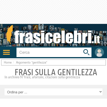
Toggle
search
bar
Attiva/disattiva
User
navigazione
area
Home
Argomento "gentilezza"
FRASI SULLA GENTILEZZA
In archivio 97 frasi, aforismi, citazioni sulla gentilezza