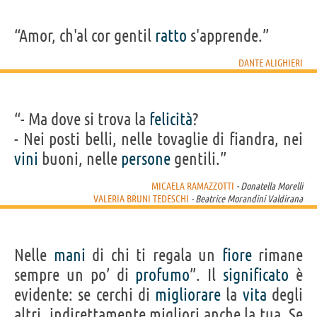
“Amor, ch'al cor gentil
ratto
s'apprende.”
DANTE ALIGHIERI
“- Ma dove si trova la
felicità
?
- Nei posti belli, nelle tovaglie di fiandra, nei
vini
buoni, nelle
persone
gentili.”
MICAELA RAMAZZOTTI
- Donatella Morelli
VALERIA BRUNI TEDESCHI
- Beatrice Morandini Valdirana
Nelle
mani
di chi ti regala un
fiore
rimane
sempre un po’ di
profumo
”. Il
significato
è
evidente: se cerchi di
migliorare
la
vita
degli
altri, indirettamente migliori anche la tua. Se