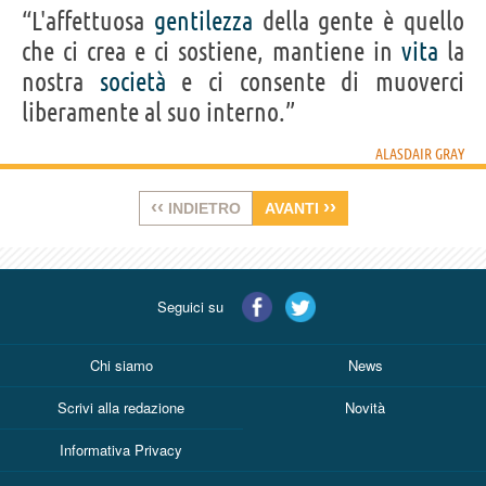
“L'affettuosa
gentilezza
della gente è quello
che ci crea e ci sostiene, mantiene in
vita
la
nostra
società
e ci consente di muoverci
liberamente al suo interno.”
ALASDAIR GRAY
‹‹
››
INDIETRO
AVANTI
Seguici su
Chi siamo
News
Scrivi alla redazione
Novità
Informativa Privacy