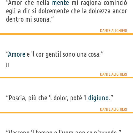
“Amor che nella
mente
mi ragiona cominciò
egli a dir si dolcemente che la dolcezza ancor
dentro mi suona.”
DANTE ALIGHIERI
“
Amore
e 'l cor gentil sono una cosa.”
DANTE ALIGHIERI
“Poscia, più che 'l dolor, poté 'l
digiuno
.”
DANTE ALIGHIERI
“Vassene 'l tempo e l'uom non se n'avvede.”