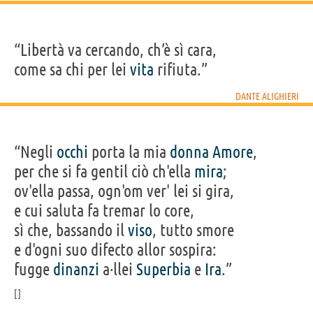
“Libertà va cercando, ch’è sì cara,
come sa chi per lei
vita
rifiuta.”
DANTE ALIGHIERI
“Negli
occhi
porta la mia
donna
Amore
,
per che si fa gentil ciò ch'ella
mira
;
ov'ella passa, ogn'om ver' lei si gira,
e cui saluta fa tremar lo core,
sì che, bassando il
viso
, tutto smore
e d'ogni suo difecto allor sospira:
fugge
dinanzi
a·llei
Superbia
e
Ira
.”