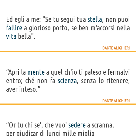
Ed egli a me: "Se tu segui tua
stella
, non puoi
fallire
a glorioso porto, se ben m'accorsi nella
vita
bella".
DANTE ALIGHIERI
“Apri la
mente
a quel ch'io ti paleso e fermalvi
entro; ché non fa
scienza
, senza lo ritenere,
aver inteso.”
DANTE ALIGHIERI
“Or tu chi se', che vuo'
sedere
a scranna,
per giudicar di lungi mille miglia