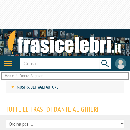
Toggle
search
bar
Attiva/disattiva
User
navigazione
area
Home
Dante Alighieri
MOSTRA DETTAGLI AUTORE
Frasi di Dante Alighieri
TUTTE LE FRASI DI DANTE ALIGHIERI