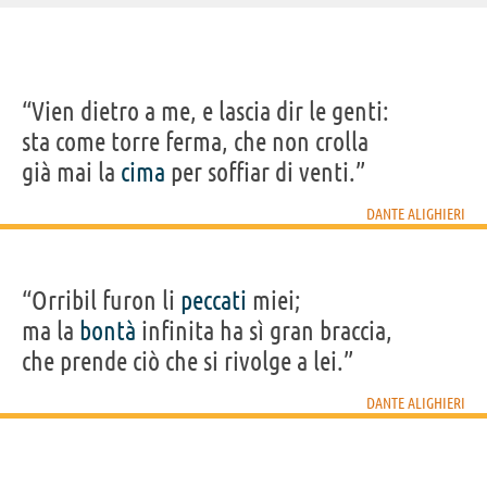
IDENTIKIT E DATI ANAGRAFICI
“Vien dietro a me, e lascia dir le genti:
Nome
Dante
sta come torre ferma, che non crolla
Cognome
Alighieri
Nato
29 maggio 1265 a Firenze
già mai la
cima
per soffiar di venti.”
Morto
14 settembre 1321 a Ravenna
Sesso
maschile
Nazionalità
italiana
DANTE ALIGHIERI
Professione
poeta
Segno zodiacale
Gemelli
LIBRI DI DANTE ALIGHIERI
“Orribil furon li
peccati
miei;
ma la
bontà
infinita ha sì gran braccia,
che prende ciò che si rivolge a lei.”
DANTE ALIGHIERI
La Divina
La Divina
La Divina
La Divina
Vita 
Commedia
Commedia -...
Commedia -...
Commedia -...