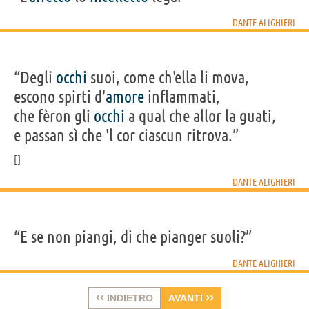
DANTE ALIGHIERI
“Degli
occhi
suoi, come ch'ella li mova,
escono spirti d'
amore
inflammati,
che fèron gli
occhi
a qual che allor la guati,
e passan sì che 'l cor ciascun ritrova.”
DANTE ALIGHIERI
“E se non piangi, di che pianger suoli?”
DANTE ALIGHIERI
‹‹
››
INDIETRO
AVANTI