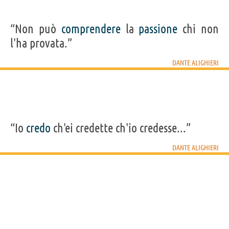
Acquista libri di Dante Alighieri su
“Non può
comprendere
la
passione
chi non
Frasi, citazioni e aforismi di Dante Alighieri
l'ha provata.”
137
IN ITALIANO
DANTE ALIGHIERI
“Vien dietro a me, e lascia dir le genti:
sta come torre ferma, che non crolla
già mai la cima per soffiar di venti.”
DANTE ALIGHIERI
“Io
credo
ch'ei credette ch'io credesse...”
Condividi
Tweet
DANTE ALIGHIERI
Personaggi affini per
PROFESSIONE
CONTENUTI