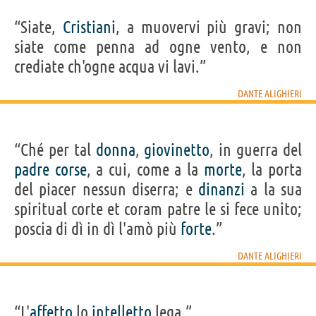
“Siate,
Cristiani
, a muovervi più gravi; non
siate come penna ad ogne vento, e non
crediate ch'ogne acqua vi lavi.”
DANTE ALIGHIERI
“Ché per tal
donna
,
giovinetto
, in guerra del
padre
corse
, a cui, come a la
morte
, la porta
del piacer nessun diserra; e
dinanzi
a la sua
spiritual corte et coram patre le si fece unito;
poscia di dì in dì l'amò più
forte
.”
DANTE ALIGHIERI
“L'
affetto
lo
intelletto
lega.”