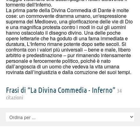
tormento dell'Inferno.
La prima parte della Divina Commedia di Dante è molte
cose: un commovente dramma umano, un'espressione
suprema del Medioevo, una glorificazione delle vie di Dio
e una magnifica protesta contro i modi in cui gli uomini
hanno ostacolato il disegno divino. Una delle poche
opere letterarie che ha goduto di una fama immediata e
duratura, L'Inferno rimane potente dopo sette secoli. Si
confronta con i valori più universali – bene e male, libero
arbitrio e predestinazione – pur rimanendo intensamente
personale e ferocemente politico, poiché è nato
dall’angoscia di un uomo che vedeva la vita umana
rovinata dall’ingiustizia e dalla corruzione dei suoi tempi.
Frasi di “La Divina Commedia - Inferno”
34
citazioni