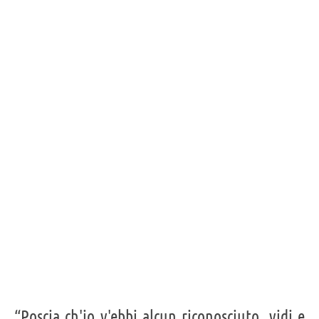
“Poscia ch'io v'ebbi alcun riconosciuto, vidi e