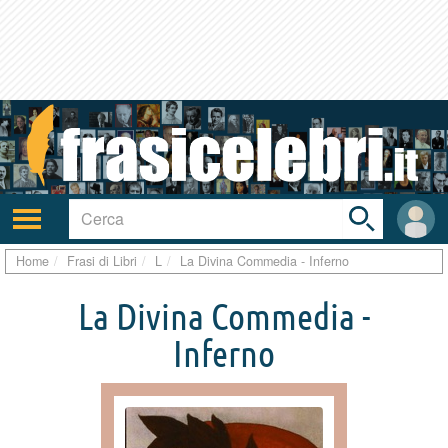
Toggle
search
bar
Attiva/disattiva
User
navigazione
area
Home
Frasi di Libri
L
La Divina Commedia - Inferno
La Divina Commedia -
Inferno