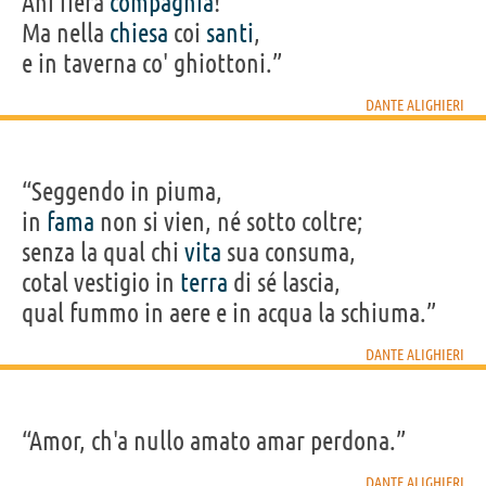
Ahi fiera
compagnia
!
Ma nella
chiesa
coi
santi
,
e in taverna co' ghiottoni.”
DANTE ALIGHIERI
“Seggendo in piuma,
in
fama
non si vien, né sotto coltre;
senza la qual chi
vita
sua consuma,
cotal vestigio in
terra
di sé lascia,
qual fummo in aere e in acqua la schiuma.”
DANTE ALIGHIERI
“Amor, ch'a nullo amato amar perdona.”
DANTE ALIGHIERI