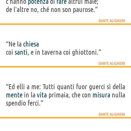
c'hanno
potenza
di
fare
altrui male;
de l'altre no, ché non son paurose.”
DANTE ALIGHIERI
“Ne la
chiesa
coi
santi
, e in taverna coi ghiottoni.”
DANTE ALIGHIERI
“Ed elli a me: Tutti quanti fuor guerci sì della
mente
in la
vita
primaia, che con
misura
nulla
spendio ferci.”
DANTE ALIGHIERI