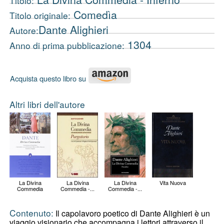
Titolo:
Comedìa
Titolo originale:
Dante Alighieri
Autore:
1304
Anno di prima pubblicazione:
Acquista questo libro su
Altri libri dell'autore
La Divina
La Divina
La Divina
Vita Nuova
Commedia
Commedia -...
Commedia -...
Contenuto:
Il capolavoro poetico di Dante Alighieri è un
viaggio visionario che accompagna i lettori attraverso il