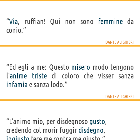
“
Via
, ruffian! Qui non sono
femmine
da
conio.”
DANTE ALIGHIERI
“Ed egli a me: Questo
misero
modo tengono
l'
anime
triste
di coloro che visser sanza
infamia
e sanza lodo.”
DANTE ALIGHIERI
“L'animo mio, per disdegnoso
gusto
,
credendo col morir fuggir
disdegno
,
ingiusto
fece me contra me giusto.”