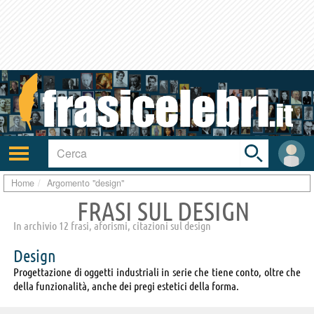
Toggle
search
bar
Attiva/disattiva
User
navigazione
area
Home
Argomento "design"
FRASI SUL DESIGN
In archivio 12 frasi, aforismi, citazioni sul design
Design
Progettazione di oggetti industriali in serie che tiene conto, oltre che
della funzionalità, anche dei pregi estetici della forma.