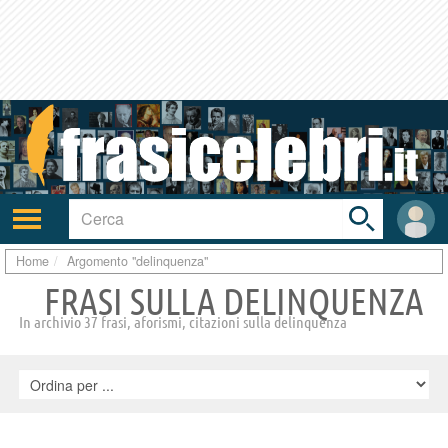
Toggle
search
bar
Attiva/disattiva
User
navigazione
area
Home
Argomento "delinquenza"
FRASI SULLA DELINQUENZA
In archivio 37 frasi, aforismi, citazioni sulla delinquenza