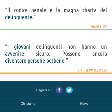
“Il codice penale è la magna charta del
delinquente
.”
FRANZ LISZT
“I
giovani
delinquenti non hanno un
avvenire
sicuro. Possono ancora
diventare
persone
perbene
.”
STANISLAW JERZY LEC
Seguici su
Chi siamo
News