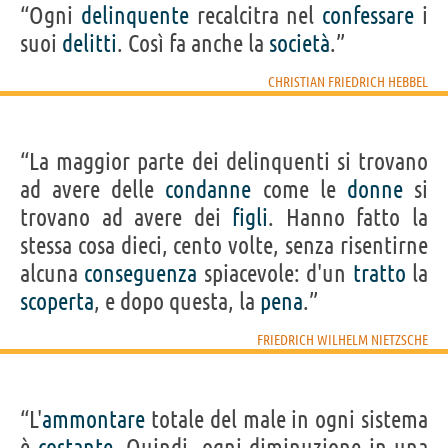
“Ogni
delinquente
recalcitra nel
confessare
i
suoi
delitti
. Così fa anche la
società
.”
CHRISTIAN FRIEDRICH HEBBEL
“La maggior parte dei delinquenti si trovano
ad avere delle
condanne
come le
donne
si
trovano ad avere dei
figli
. Hanno fatto la
stessa cosa dieci, cento volte, senza risentirne
alcuna
conseguenza
spiacevole: d'un
tratto
la
scoperta
, e dopo questa, la
pena
.”
FRIEDRICH WILHELM NIETZSCHE
“L'
ammontare
totale del male in ogni sistema
è
costante
. Quindi, ogni diminuzione in una