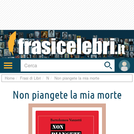
Toggle
search
bar
Attiva/disattiva
User
navigazione
area
Home
Frasi di Libri
N
Non piangete la mia morte
Non piangete la mia morte