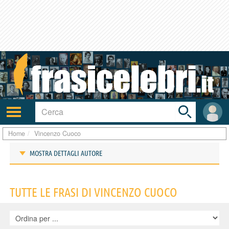
Toggle
search
bar
Attiva/disattiva
User
navigazione
area
Home
Vincenzo Cuoco
MOSTRA DETTAGLI AUTORE
Frasi di Vincenzo Cuoco
TUTTE LE FRASI DI VINCENZO CUOCO