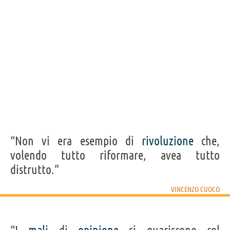
Acquista libri di Vincenzo Cuoco su
Frasi, citazioni e aforismi di Vincenzo Cuoco
11
IN ITALIANO
“Senza l'istruzione, le migliori leggi restano
inutili.”
VINCENZO CUOCO
Condividi
Tweet
“Non vi era esempio di
rivoluzione
che,
volendo tutto riformare, avea tutto
Personaggi affini per
PROFESSIONE
CONTENUTI
distrutto.”
VINCENZO CUOCO