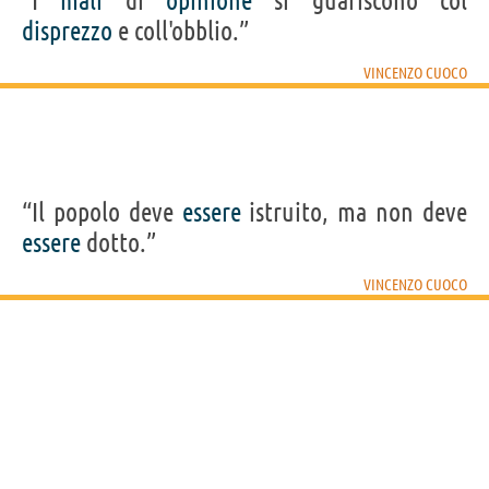
“I
mali
di
opinione
si guariscono col
disprezzo
e coll'obblio.”
VINCENZO CUOCO
“Il popolo deve
essere
istruito, ma non deve
essere
dotto.”
VINCENZO CUOCO