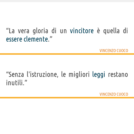
IDENTIKIT E DATI ANAGRAFICI
“La vera gloria di un
vincitore
è quella di
Nome
Vincenzo
essere
clemente
.”
Cognome
Cuoco
Nato
1 ottobre 1770 a Civitacampomarano, CB
Morto
14 dicembre 1823 a Napoli
VINCENZO CUOCO
Sesso
maschile
Nazionalità
italiana
Professione
giurista
,
scrittore
,
economista
,
politico
Segno zodiacale
Bilancia
“Senza l'istruzione, le migliori
leggi
restano
LIBRI DI VINCENZO CUOCO
inutili.”
VINCENZO CUOCO
Saggio storico
sulla...