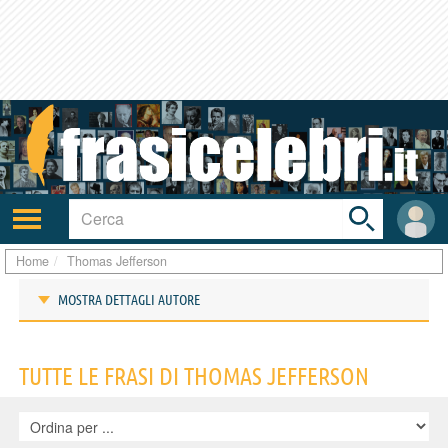
Toggle
search
bar
Attiva/disattiva
User
navigazione
area
Home
Thomas Jefferson
MOSTRA DETTAGLI AUTORE
Frasi di Thomas Jefferson
TUTTE LE FRASI DI THOMAS JEFFERSON