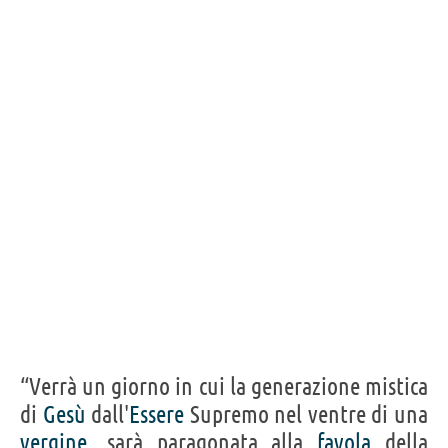
88
IN ITALIANO
“Sono un grande credente nella fortuna, e ho
scoperto che più lavoro duro, più ho fortuna.”
THOMAS JEFFERSON
Condividi
Tweet
Personaggi affini per
PROFESSIONE
CONTENUTI
“Verrà un giorno in cui la generazione mistica
di
Gesù
dall'
Essere
Supremo nel ventre di una
vergine
, sarà paragonata alla
favola
della