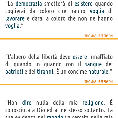
“La
democrazia
smetterà di
esistere
quando
toglierai da coloro che hanno
voglia
di
lavorare
e darai a coloro che non ne hanno
voglia
.”
THOMAS JEFFERSON
“L'albero della libertà deve
essere
innaffiato
di quando in quando con il
sangue
dei
patrioti
e dei
tiranni
. È un concime
naturale
.”
THOMAS JEFFERSON
“Non
dire
nulla della mia
religione
. É
conosciuta a Dio ed a me stesso soltanto. La
sua evidenza nel
mondo
va cercata nella mia