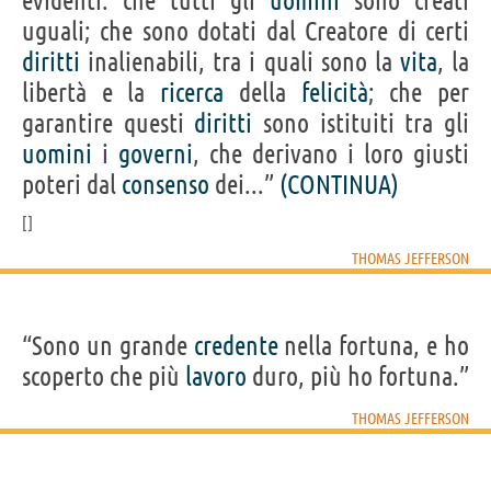
evidenti: che tutti gli
uomini
sono creati
uguali; che sono dotati dal Creatore di certi
diritti
inalienabili, tra i quali sono la
vita
, la
libertà e la
ricerca
della
felicità
; che per
garantire questi
diritti
sono istituiti tra gli
uomini
i
governi
, che derivano i loro giusti
poteri dal
consenso
dei...”
(CONTINUA)
THOMAS JEFFERSON
“Sono un grande
credente
nella fortuna, e ho
scoperto che più
lavoro
duro, più ho fortuna.”
THOMAS JEFFERSON