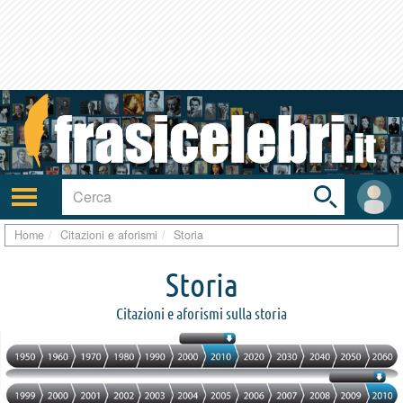
Toggle
search
bar
Attiva/disattiva
User
navigazione
area
Home
Citazioni e aforismi
Storia
Storia
Citazioni e aforismi sulla storia