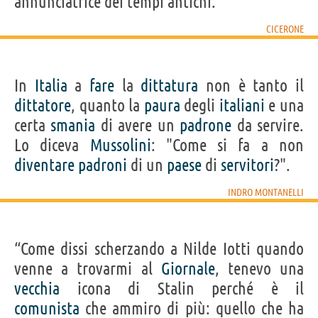
annunciatrice dei tempi antichi.”
CICERONE
In
Italia
a
fare
la
dittatura
non è tanto il
dittatore
, quanto la
paura
degli
italiani
e una
certa
smania
di avere un
padrone
da servire.
Lo diceva
Mussolini
: "Come si fa a non
diventare
padroni
di un
paese
di
servitori
?".
INDRO MONTANELLI
“Come dissi scherzando a Nilde Iotti quando
venne a trovarmi al
Giornale
, tenevo una
vecchia
icona di Stalin perché è il
comunista
che ammiro di più: quello che ha