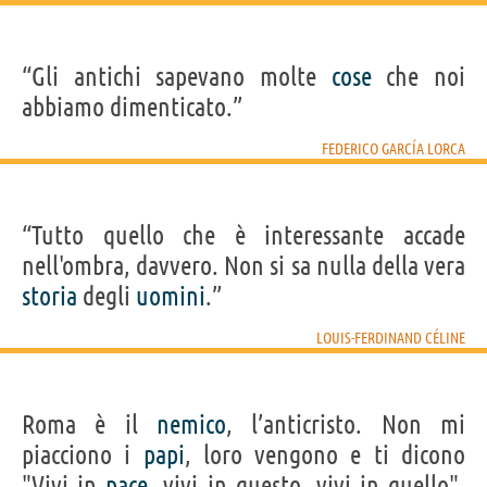
“Gli antichi sapevano molte
cose
che noi
abbiamo dimenticato.”
FEDERICO GARCÍA LORCA
“Tutto quello che è interessante accade
nell'ombra, davvero. Non si sa nulla della vera
storia
degli
uomini
.”
LOUIS-FERDINAND CÉLINE
Roma è il
nemico
, l’anticristo. Non mi
piacciono i
papi
, loro vengono e ti dicono
"Vivi in
pace
, vivi in questo, vivi in quello".