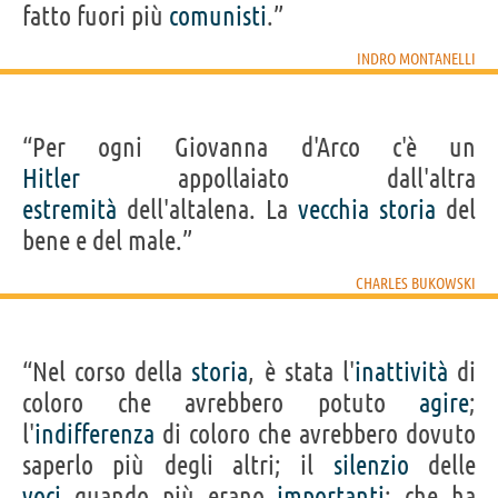
fatto fuori più
comunisti
.”
INDRO MONTANELLI
“Per ogni Giovanna d'Arco c'è un
Hitler
appollaiato dall'altra
estremità
dell'altalena. La
vecchia
storia
del
bene e del male.”
CHARLES BUKOWSKI
“Nel corso della
storia
, è stata l'
inattività
di
coloro che avrebbero potuto
agire
;
l'
indifferenza
di coloro che avrebbero dovuto
saperlo più degli altri; il
silenzio
delle
voci
quando più erano
importanti
; che ha