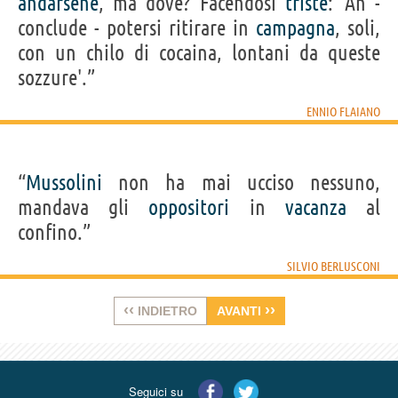
andarsene
, ma dove? Facendosi
triste
: 'Ah -
conclude - potersi ritirare in
campagna
, soli,
con un chilo di cocaina, lontani da queste
sozzure'.”
ENNIO FLAIANO
“
Mussolini
non ha mai ucciso nessuno,
mandava gli
oppositori
in
vacanza
al
confino.”
SILVIO BERLUSCONI
‹‹
››
INDIETRO
AVANTI
Seguici su