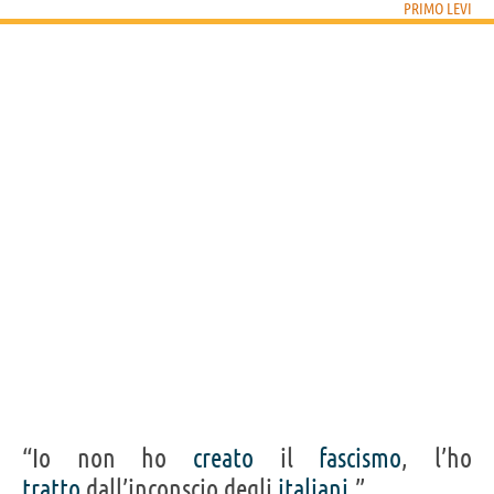
PRIMO LEVI
“Io non ho
creato
il
fascismo
, l’ho
tratto
dall’inconscio degli
italiani
.”