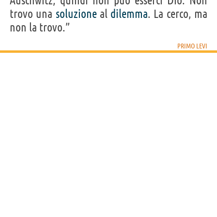
Auschwitz, quindi non può esserci Dio. Non
trovo una
soluzione
al
dilemma
. La cerco, ma
non la trovo.”
PRIMO LEVI