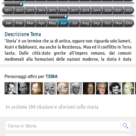
Descrizione Tema
'Storia' è un termine che sa di antico, eppure non riguarda solo Sumeri,
Assiri e Babilonesi, ma anche la Resistenza, Mao ed il conflitto in Terra
Santa. Dalle città-stato greche all'impero romano, dai comuni
medioevali alla formazioni delle nazioni moderne, la storia è stata
testimone del passaggio di condottieri, soldati ed eroi, ha salutato ogni
cambiamento con lotte, conflitti e guerre, ha visto brillare in alcuni
Personaggi affini per
TEMA
grandi uomini la fiamma della genialità, in altri quella dell’odio; ha
osservato l’uomo spingersi oltre ogni limite spinto dalla curiosità e dalla
sete di conoscenza, ha chiuso gli occhi sui troppi eccidi e sullo sterminio
di intere popolazioni, ha incoronato innumerevoli capi, re, dittatori e
tiranni per togliere loro il trono a distruzione avvenuta. La Storia non è
In archivio 384 citazioni e aforismi sulla storia
il libro che ci fanno studiare a scuola, con risultati scadenti tra l’altro.
La Storia siamo noi, sono i nostri avi, sono i nostri figli: un giorno la
Storia ci dirà chi siamo diventati guardando a quello che decidiamo oggi
di essere, alle persone con cui oggi ci relazioniamo e alle azioni che
oggi compiamo. Nulla di astratto insomma, anzi. La Storia è quanto di