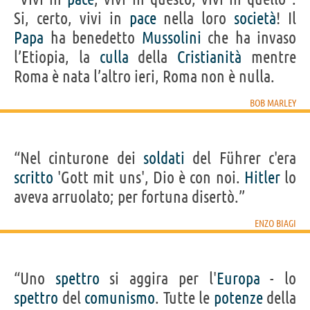
Si, certo, vivi in
pace
nella loro
società
! Il
Papa
ha benedetto
Mussolini
che ha invaso
l’Etiopia, la
culla
della
Cristianità
mentre
Roma è nata l’altro ieri, Roma non è nulla.
BOB MARLEY
“Nel cinturone dei
soldati
del Führer c'era
scritto
'Gott mit uns', Dio è con noi.
Hitler
lo
aveva arruolato; per fortuna disertò.”
ENZO BIAGI
“Uno
spettro
si aggira per l'
Europa
- lo
spettro
del
comunismo
. Tutte le
potenze
della