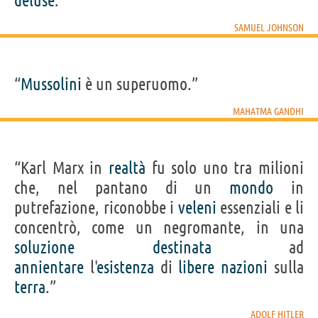
deluse
.”
SAMUEL JOHNSON
“
Mussolini
è un superuomo.”
MAHATMA GANDHI
“Karl Marx in
realtà
fu solo uno tra milioni
che, nel pantano di un
mondo
in
putrefazione, riconobbe i
veleni
essenziali e li
concentrò, come un negromante, in una
soluzione
destinata
ad
annientare
l'
esistenza
di
libere
nazioni
sulla
terra
.”
ADOLF HITLER