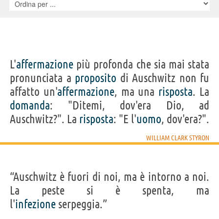
più imminente ci sia al mondo.
L'
affermazione
più profonda che sia mai stata
pronunciata a
proposito
di Auschwitz non fu
affatto un'
affermazione
, ma una
risposta
. La
domanda
: "Ditemi, dov'era Dio, ad
Auschwitz?". La
risposta
: "E l'
uomo
, dov'era?".
WILLIAM CLARK STYRON
“Auschwitz è fuori di noi, ma è intorno a noi.
La peste si è spenta, ma
l'
infezione
serpeggia.”