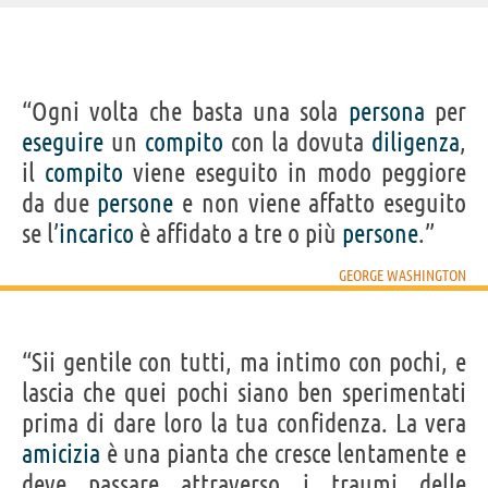
IDENTIKIT E DATI ANAGRAFICI
“Ogni volta che basta una sola
persona
per
Nome
George
eseguire
un
compito
con la dovuta
diligenza
,
Cognome
Washington
Nato
22 febbraio 1732 a Bridges Creek, Westmoreland County
il
compito
viene eseguito in modo peggiore
Morto
14 dicembre 1799 a Mount Vernon
Sesso
maschile
da due
persone
e non viene affatto eseguito
Nazionalità
statunitense
Professione
politico
(
I° presidente degli Stati Uniti
),
militare
se l’
incarico
è affidato a tre o più
persone
.”
Segno zodiacale
Pesci
GEORGE WASHINGTON
Frasi, citazioni e aforismi di George Washington
15
IN ITALIANO
“Sii gentile con tutti, ma intimo con pochi, e
lascia che quei pochi siano ben sperimentati
“La libertà, quando comincia a mettere radici, è
prima di dare loro la tua confidenza. La vera
una pianta di rapida crescita.”
amicizia
è una pianta che cresce lentamente e
GEORGE WASHINGTON
deve passare attraverso i traumi delle