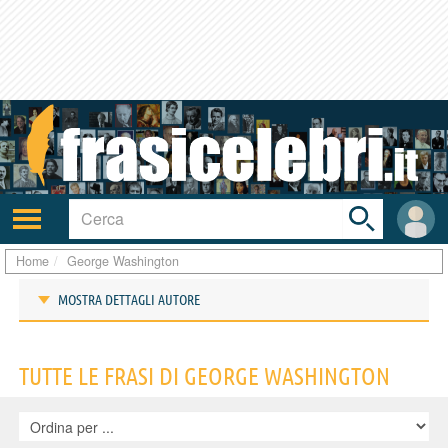
Toggle
search
bar
Attiva/disattiva
User
navigazione
area
Home
George Washington
MOSTRA DETTAGLI AUTORE
Frasi di George Washington
TUTTE LE FRASI DI GEORGE WASHINGTON