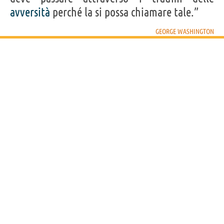
Condividi
Tweet
avversità
perché la si possa chiamare tale.”
Personaggi affini per
PROFESSIONE
CONTENUTI
GEORGE WASHINGTON