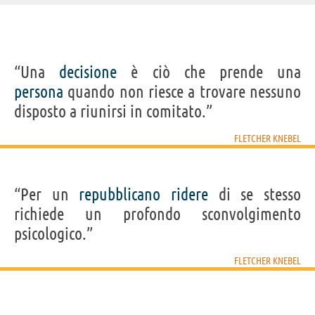
IDENTIKIT E DATI ANAGRAFICI
“Una
decisione
è ciò che prende una
Nome
Fletcher
persona
quando non riesce a trovare nessuno
Cognome
Knebel
Nato
1 ottobre 1911 a Dayton
disposto a riunirsi in comitato.”
Morto
26 febbraio 1993
Sesso
maschile
Nazionalità
statunitense
FLETCHER KNEBEL
Professione
scrittore
Segno zodiacale
Bilancia
Acquista libri di Fletcher Knebel su
“Per un
repubblicano
ridere
di se stesso
richiede un profondo sconvolgimento
Frasi, citazioni e aforismi di Fletcher Knebel
psicologico.”
10
IN ITALIANO
FLETCHER KNEBEL
“Una decisione è ciò che prende una persona