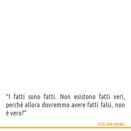
quando non riesce a trovare nessuno disposto a
riunirsi in comitato.”
FLETCHER KNEBEL
Condividi
Tweet
Personaggi affini per
PROFESSIONE
CONTENUTI
“I fatti sono fatti. Non esistono fatti veri,
perché allora dovremmo avere fatti falsi, non
è vero?”
FLETCHER KNEBEL