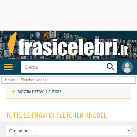
Toggle
search
bar
Attiva/disattiva
User
navigazione
area
Home
Fletcher Knebel
MOSTRA DETTAGLI AUTORE
Frasi di Fletcher Knebel
TUTTE LE FRASI DI FLETCHER KNEBEL