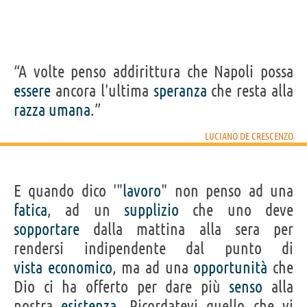
“A volte penso addirittura che Napoli possa
essere
ancora l'ultima
speranza
che resta alla
razza
umana
.”
LUCIANO DE CRESCENZO
E quando dico '"
lavoro
" non penso ad una
fatica
, ad un
supplizio
che uno deve
sopportare
dalla mattina alla sera per
rendersi indipendente dal punto di
vista
economico
, ma ad una
opportunità
che
Dio ci ha offerto per dare più
senso
alla
nostra
esistenza
. Ricordatevi quello che vi