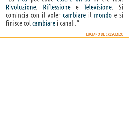
Acquista libri e film di Luciano De Crescenzo su
Rivoluzione
,
Riflessione
e
Televisione
. Si
comincia con il voler
cambiare
il
mondo
e si
Frasi, citazioni e aforismi di Luciano De Crescenzo
finisce col
cambiare
i canali.”
85
IN ITALIANO
LUCIANO DE CRESCENZO
“Quando hai paura di qualcosa cerca di prenderne
le misure e ti accorgerai che è poca cosa.”
LUCIANO DE CRESCENZO
Condividi
Tweet
Personaggi affini per
PROFESSIONE
CONTENUTI