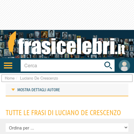
Toggle
search
bar
Attiva/disattiva
User
navigazione
area
Home
Luciano De Crescenzo
MOSTRA DETTAGLI AUTORE
Frasi di Luciano De Crescenzo
TUTTE LE FRASI DI LUCIANO DE CRESCENZO