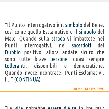
IDENTIKIT E DATI ANAGRAFICI
“Il Punto Interrogativo è il
simbolo
del Bene,
Nome
Luciano
così come quello Esclamativo è il
simbolo
del
Cognome
De Crescenzo
Nato
18 agosto 1928 a Napoli
Male. Quando sulla
strada
vi imbattete nei
Morto
18 luglio 2019
Sesso
maschile
Punti Interrogativi, nei
sacerdoti
del
Nazionalità
italiana
Professione
scrittore
Dubbio
positivo, allora andate sicuro che
Segno zodiacale
Leone
sono tutte brave
persone
, quasi sempre
LIBRI/FILM DI LUCIANO DE CRESCENZO
tolleranti
, disponibili e democratiche.
Quando invece incontrate i Punti Esclamativi,
i...”
(CONTINUA)
LUCIANO DE CRESCENZO
Garibaldi era
Il caffè sospeso
I pensieri di
Storia della
Così 
comunista
Bellavista
filosofia...
Bella
“La
vita
potrebbe
essere
divisa
in tre fasi: