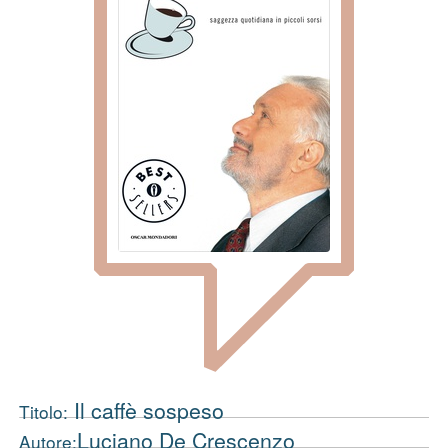
Il caffè sospeso
Titolo:
Luciano De Crescenzo
Autore: