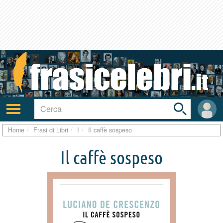
Toggle
search
bar
Attiva/disattiva
User
navigazione
area
Home
Frasi di Libri
I
Il caffè sospeso
Il caffè sospeso