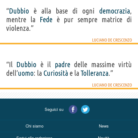
“
Dubbio
è alla base di ogni
democrazia
,
mentre la
Fede
è pur sempre matrice di
violenza.”
LUCIANO DE CRESCENZO
“Il
Dubbio
è il
padre
delle massime virtù
dell’
uomo
: la
Curiosità
e la
Tolleranza
.”
LUCIANO DE CRESCENZO
Seguici su
Chi siamo
News
Scrivi alla redazione
Novità