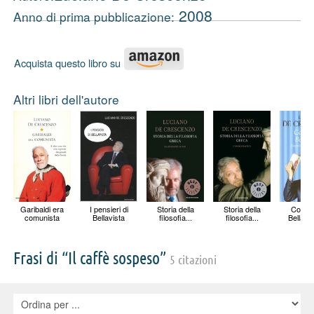
2008
Anno di prima pubblicazione:
Acquista questo libro su
Altri libri dell'autore
Garibaldi era
I pensieri di
Storia della
Storia della
Così p
comunista
Bellavista
filosofia...
filosofia...
Bellavis
Frasi di “Il caffè sospeso”
5 citazioni