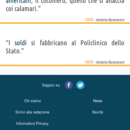
americani
, il cocomero, quello che si allaccia
coi calamari.”
TOTÒ
- Antonio Buonocore
“I
soldi
si fabbricano al Policlinico dello
Stato.”
TOTÒ
- Antonio Buonocore
Seguici su
Chi siamo
News
Scrivi alla redazione
Novità
Informativa Privacy