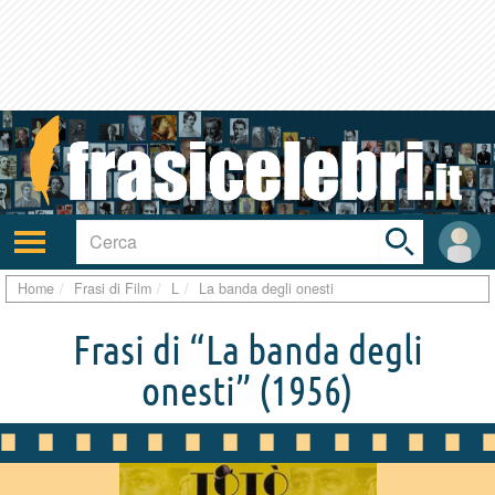
Toggle
search
bar
Attiva/disattiva
User
navigazione
area
Home
Frasi di Film
L
La banda degli onesti
Frasi di “La banda degli
onesti”
(1956)