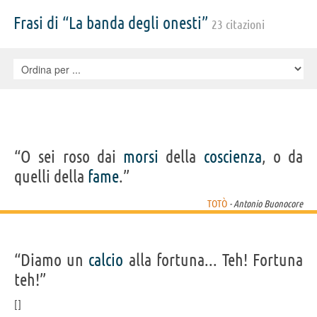
Lauro Gazzolo, Salvo Libassi, Mario Meniconi, Guido Martufi, Memmo
Carotenuto, , Gildo Bocci, Nando Bruno, Anita Ciarli, Andrea De Pino,
Frasi di “La banda degli onesti”
23 citazioni
Mariangela Giordano, Ginette Leclerc
“O sei roso dai
morsi
della
coscienza
, o da
quelli della
fame
.”
TOTÒ
- Antonio Buonocore
“Diamo un
calcio
alla fortuna... Teh! Fortuna
teh!”