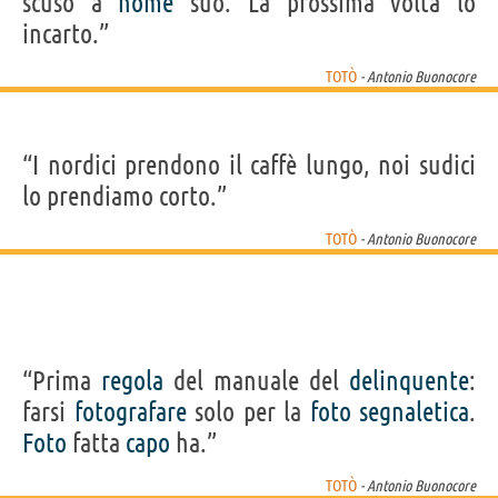
scuso a
nome
suo. La prossima volta lo
incarto.”
TOTÒ
- Antonio Buonocore
“I nordici prendono il caffè lungo, noi sudici
lo prendiamo corto.”
TOTÒ
- Antonio Buonocore
“Prima
regola
del manuale del
delinquente
:
farsi
fotografare
solo per la
foto
segnaletica
.
Foto
fatta
capo
ha.”
TOTÒ
- Antonio Buonocore