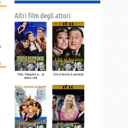
]
Altri film degli attori
›
o
]
Totò, Peppino e... la
Chi si ferma è perduto
dolce vita