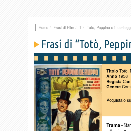
Home
Frasi di Film
T
Totò, Peppino e i fuorileg
Frasi di “Totò, Peppi
Titolo
Totò, 
Anno
1956
Regista
Cami
Genere
Com
Acquistalo s
Trama
– Sta