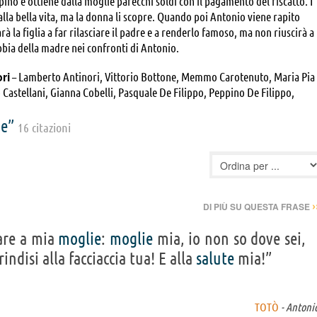
ino e ottiene dalla moglie parecchi soldi con il pagamento del riscatto. I
alla bella vita, ma la donna li scopre. Quando poi Antonio viene rapito
à la figlia a far rilasciare il padre e a renderlo famoso, ma non riuscirà a
bbia della madre nei confronti di Antonio.
ori
– Lamberto Antinori, Vittorio Bottone, Memmo Carotenuto, Maria Pia
o Castellani, Gianna Cobelli, Pasquale De Filippo, Peppino De Filippo,
ippo, Michele Faccione, Enzo Furlai, Olimpo Gargano, Dorian Gray, Franco
ge”
Salvo Libassi, Lamberto Maggiorani, Nicola Maldacea, Guido Martufi,
16 citazioni
ni, Renato Montalbano, Mimmo Poli, Teddy Reno, Barbara Shelley, Totò,
i
›
DI PIÙ SU QUESTA FRASE
care a mia
moglie
:
moglie
mia, io non so dove sei,
ndisi alla facciaccia tua! E alla
salute
mia!”
TOTÒ
- Antoni