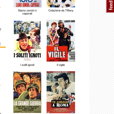
›
Siamo uomini o
Colazione da Tiffany
caporali
o
]
I soliti ignoti
Il vigile
›
o