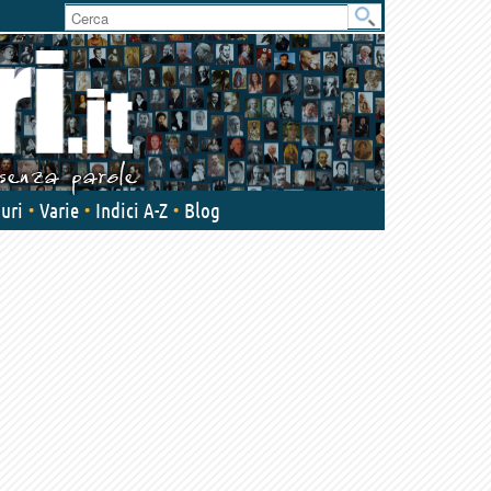
User
area
uri
Varie
Indici A-Z
Blog