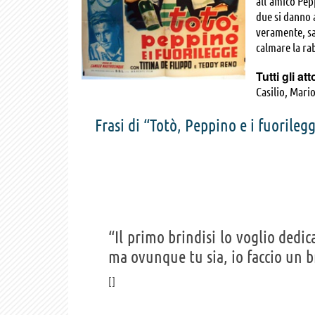
all'amico Pepp
due si danno 
veramente, sar
calmare la ra
Tutti gli att
Casilio, Mari
Titina De Fil
Frasi di “Totò, Peppino e i fuorileg
Interlenghi, 
Mario Menico
Andreina Zan
“Il primo brindisi lo voglio dedi
ma ovunque tu sia, io faccio un bri