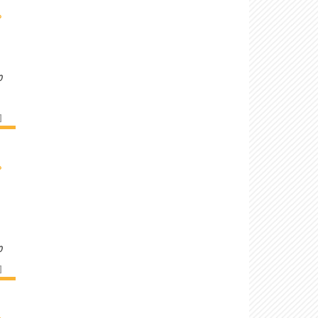
›
o
]
›
o
]
›