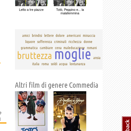
Letto a tre piazze
Totò, Peppino e... la
malafemmina
amici
brindisi
lettere
dolore
americani
minaccia
liquore
sofferenza
criminali
ricchezza
donne
moglie
grammatica
cambiare
cena
maleducazione
romani
bruttezza
ansia
›
italia
roma
soldi
acqua
lontananza
Altri film di genere Commedia
o
]