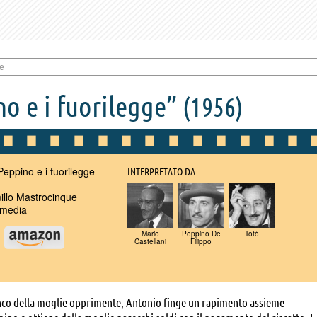
ge
no e i fuorilegge”
(1956)
Peppino e i fuorilegge
INTERPRETATO DA
llo Mastrocinque
media
Mario
Peppino De
Totò
u
Castellani
Filippo
nco della moglie opprimente, Antonio finge un rapimento assieme