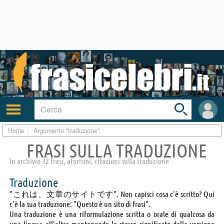
Toggle
search
bar
Attiva/disattiva
User
navigazione
area
Home
Argomento "traduzione"
FRASI SULLA TRADUZIONE
In archivio 32 frasi, aforismi, citazioni sulla traduzione
Traduzione
"これは、文章のサイトです". Non capisci cosa c'è scritto? Qui
c'è la sua traduzione: "Questo è un sito di frasi".
Una traduzione è una riformulazione scritta o orale di qualcosa da
una lingua all'altra mantenendo lo stesso significato della versione