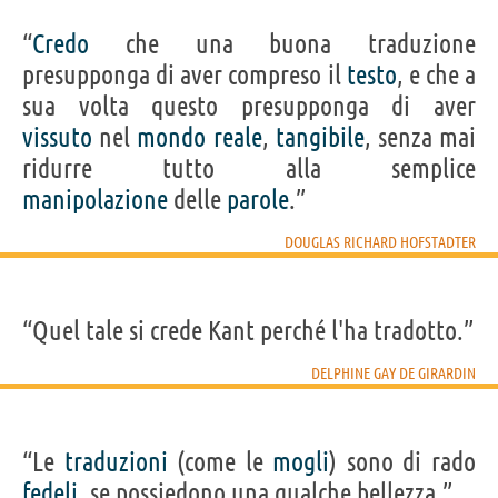
“
Credo
che una buona traduzione
presupponga di aver compreso il
testo
, e che a
sua volta questo presupponga di aver
vissuto
nel
mondo
reale
,
tangibile
, senza mai
ridurre tutto alla semplice
manipolazione
delle
parole
.”
DOUGLAS RICHARD HOFSTADTER
“Quel tale si crede Kant perché l'ha tradotto.”
DELPHINE GAY DE GIRARDIN
“Le
traduzioni
(come le
mogli
) sono di rado
fedeli
, se possiedono una qualche bellezza.”