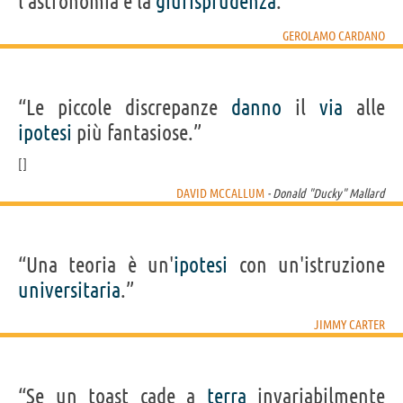
l'astronomia e la
giurisprudenza
. ”
GEROLAMO CARDANO
“Le piccole discrepanze
danno
il
via
alle
ipotesi
più fantasiose.”
DAVID MCCALLUM
- Donald "Ducky" Mallard
“Una teoria è un'
ipotesi
con un'istruzione
universitaria
.”
JIMMY CARTER
“Se un toast cade a
terra
invariabilmente