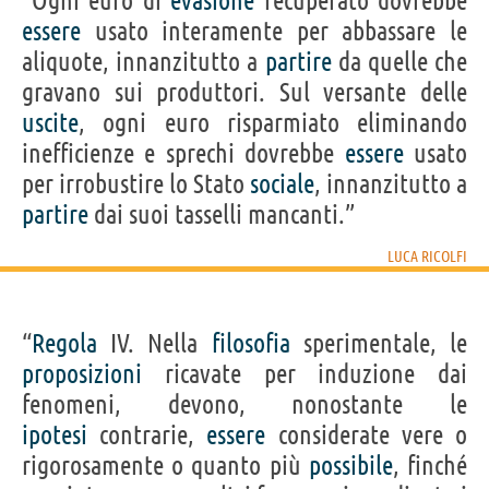
“Ogni euro di
evasione
recuperato dovrebbe
essere
usato interamente per abbassare le
aliquote, innanzitutto a
partire
da quelle che
gravano sui produttori. Sul versante delle
uscite
, ogni euro risparmiato eliminando
inefficienze e sprechi dovrebbe
essere
usato
per irrobustire lo Stato
sociale
, innanzitutto a
partire
dai suoi tasselli mancanti.”
LUCA RICOLFI
“
Regola
IV. Nella
filosofia
sperimentale, le
proposizioni
ricavate per induzione dai
fenomeni, devono, nonostante le
ipotesi
contrarie,
essere
considerate vere o
rigorosamente o quanto più
possibile
, finché