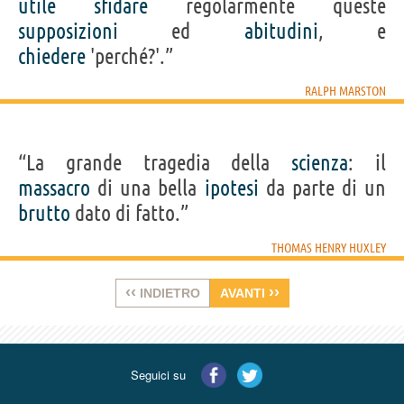
utile
sfidare
regolarmente queste
supposizioni
ed
abitudini
, e
chiedere
'perché?'.”
RALPH MARSTON
“La grande tragedia della
scienza
: il
massacro
di una bella
ipotesi
da parte di un
brutto
dato di fatto.”
THOMAS HENRY HUXLEY
‹‹
››
INDIETRO
AVANTI
Seguici su