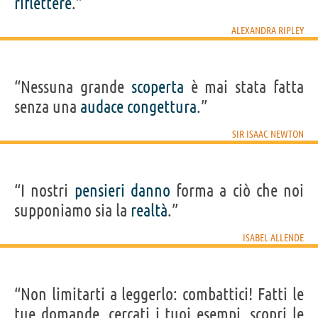
riflettere
.”
ALEXANDRA RIPLEY
“Nessuna grande
scoperta
è mai stata fatta
senza una
audace
congettura
.”
SIR ISAAC NEWTON
“I nostri
pensieri
danno
forma a ciò che noi
supponiamo sia la
realtà
.”
ISABEL ALLENDE
“Non limitarti a leggerlo: combattici! Fatti le
tue domande, cercati i tuoi esempi, scopri le