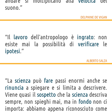
andare si moltiplicano alla
velocità
del
suono.”
DELPHINE DE VIGAN
“Il
lavoro
dell'antropologo è
ingrato
: non
esiste mai la possibilità di
verificare
le
ipotesi
.”
ALBERTO SALZA
“La
scienza
può
fare
passi enormi anche se
rinuncia
a spiegare e si limita a descrivere.
Viene quasi il
sospetto
che la
scienza
descriva
sempre, non spieghi mai, ma in
fondo
non ci
importa: abbiamo appena riconosciuto come