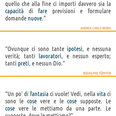
quello che alla fine ci importi davvero sia la
capacità
di
fare
previsioni e formulare
domande
nuove
.”
ANDREA CARLO MORO
“Ovunque ci sono tante
ipotesi
, e nessuna
verità; tanti
lavoratori
, e nessun esperto;
tanti
preti
, e nessun Dio.”
RODOLPHE TÖPFFER
“Un po' di
fantasia
ci vuole! Vedi, nella
vita
ci
sono le
cose
vere e le
cose
supposte. Le
cose
vere le mettiamo da una parte. Le
supposte, dove le mettiamo?”