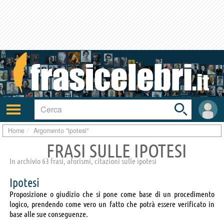
Toggle
search
bar
Attiva/disattiva
User
navigazione
area
Home
Argomento "ipotesi"
FRASI SULLE IPOTESI
In archivio 63 frasi, aforismi, citazioni sulle ipotesi
Ipotesi
Proposizione o giudizio che si pone come base di un procedimento
logico, prendendo come vero un fatto che potrà essere verificato in
base alle sue conseguenze.