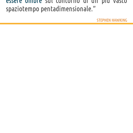
essere
ombre
sul contorno di un più vasto
spaziotempo pentadimensionale.”
STEPHEN HAWKING