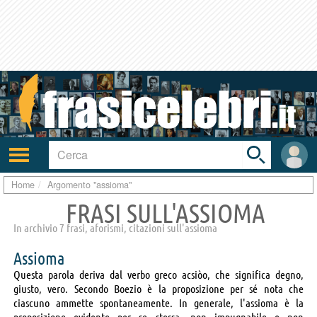
Toggle
search
bar
Attiva/disattiva
User
navigazione
area
Home
Argomento "assioma"
FRASI SULL'ASSIOMA
In archivio 7 frasi, aforismi, citazioni sull'assioma
Assioma
Questa parola deriva dal verbo greco acsiòo, che significa degno,
giusto, vero. Secondo Boezio è la proposizione per sé nota che
ciascuno ammette spontaneamente. In generale, l'assioma è la
proposizione evidente per se stessa, non impugnabile e non