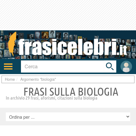
Toggle
search
bar
Attiva/disattiva
User
navigazione
area
Home
Argomento "biologia"
FRASI SULLA BIOLOGIA
In archivio 29 frasi, aforismi, citazioni sulla biologia