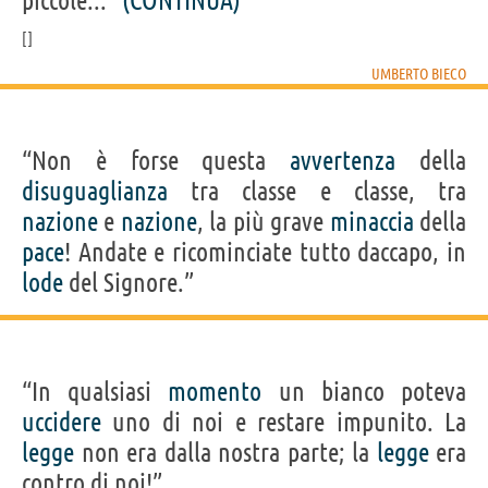
piccole...”
(CONTINUA)
UMBERTO BIECO
“Non è forse questa
avvertenza
della
disuguaglianza
tra classe e classe, tra
nazione
e
nazione
, la più grave
minaccia
della
pace
! Andate e ricominciate tutto daccapo, in
lode
del Signore.”
“In qualsiasi
momento
un bianco poteva
uccidere
uno di noi e restare impunito. La
legge
non era dalla nostra parte; la
legge
era
contro di noi!”