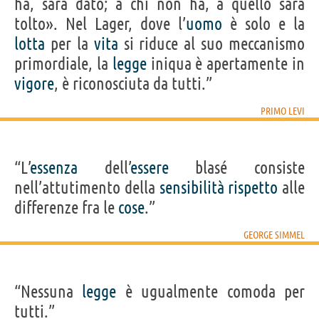
ha, sarà dato; a chi non ha, a quello sarà
tolto». Nel Lager, dove l’
uomo
è solo e la
lotta
per la
vita
si riduce al suo meccanismo
primordiale, la
legge
iniqua è apertamente in
vigore
, è riconosciuta da tutti.”
PRIMO LEVI
“L’
essenza
dell’
essere
blasé consiste
nell’attutimento della
sensibilità
rispetto
alle
differenze fra le
cose
.”
GEORGE SIMMEL
“Nessuna
legge
è ugualmente comoda per
tutti.”