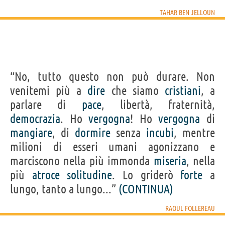
TAHAR BEN JELLOUN
“No, tutto questo non può durare. Non
venitemi più a
dire
che siamo
cristiani
, a
parlare di
pace
, libertà, fraternità,
democrazia
. Ho
vergogna
! Ho
vergogna
di
mangiare
, di
dormire
senza
incubi
, mentre
milioni di esseri umani agonizzano e
marciscono nella più immonda
miseria
, nella
più
atroce
solitudine
. Lo griderò
forte
a
lungo, tanto a lungo...”
(CONTINUA)
RAOUL FOLLEREAU