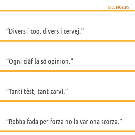
BILL MOYERS
“Divers i coo, divers i cervej.”
“Ogni ciâf la sô opinion.”
“Tanti tèst, tant zarvì.”
“Robba fada per forza no la var ona scorza.”