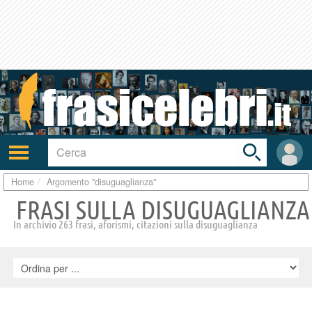
Toggle
search
bar
Attiva/disattiva
User
navigazione
area
Home
Argomento "disuguaglianza"
FRASI SULLA DISUGUAGLIANZA
In archivio 263 frasi, aforismi, citazioni sulla disuguaglianza