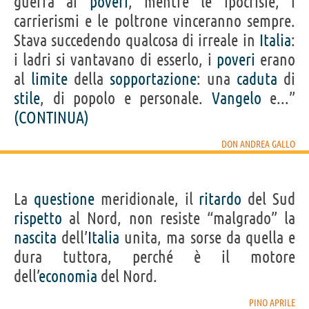
guerra ai
poveri
, mentre le ipocrisie, i
carrierismi e le poltrone vinceranno sempre.
Stava succedendo qualcosa di irreale in
Italia
:
i ladri si vantavano di esserlo, i
poveri
erano
al
limite
della
sopportazione
: una
caduta
di
stile
, di popolo e personale.
Vangelo
e...”
(CONTINUA)
DON ANDREA GALLO
La
questione
meridionale, il
ritardo
del Sud
rispetto
al Nord, non resiste “malgrado” la
nascita
dell’
Italia
unita, ma sorse da quella e
dura tuttora, perché è il motore
dell’
economia
del Nord.
PINO APRILE