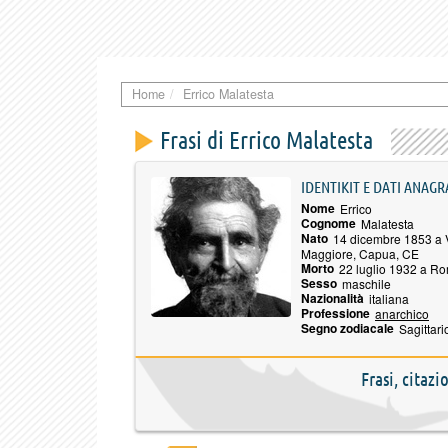
Home
Errico Malatesta
Frasi di Errico Malatesta
IDENTIKIT E DATI ANAGR
Nome
Errico
Cognome
Malatesta
Nato
14 dicembre 1853 a V
Maggiore, Capua, CE
Morto
22 luglio 1932 a R
Sesso
maschile
Nazionalità
italiana
Professione
anarchico
Segno zodiacale
Sagittari
Frasi, citazi