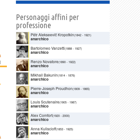
Personaggi affini per
professione
Pëtr Alekseevič Kropotkin
(1842
-
1921)
anarchico
Bartolomeo Vanzetti
(1888
-
1927)
anarchico
A
Renzo Novatore
]
(1890
-
1922)
anarchico
Mikhail Bakunin
(1814
-
1876)
anarchico
›
Pierre-Joseph Proudhon
(1809
-
1865)
anarchico
Louis Scutenaire
(1905
-
1987)
anarchico
Alex Comfort
(1920
-
2000)
anarchico
Anna Kuliscioff
(1853
-
1925)
anarchico
A