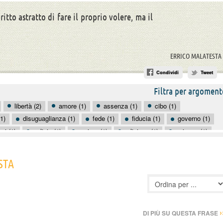
itto astratto di fare il proprio volere, ma il
ERRICO MALATESTA
Condividi
Tweet
Filtra per argoment
libertà (2)
amore (1)
assenza (1)
cibo (1)
(1)
disuguaglianza (1)
fede (1)
fiducia (1)
governo (1)
ai (1)
polizia (1)
regime (1)
religione (1)
scienza (1)
volontà (1)
STA
›
DI PIÙ SU QUESTA FRASE