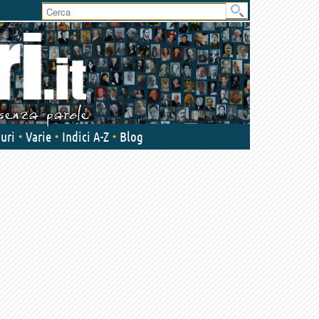
User
area
uri
Varie
Indici A-Z
Blog