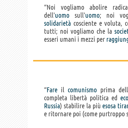
“Noi vogliamo abolire radic
dell'
uomo
sull'
uomo
; noi vo
solidarietà
cosciente e voluta, 
tutti; noi vogliamo che la
socie
esseri umani i mezzi per
raggiun
“
Fare
il
comunismo
prima dell'
completa libertà politica ed
ec
Russia
) stabilire la più
esosa
tira
e ritornare poi (come purtroppo s