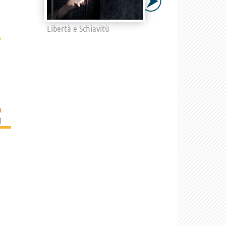
Libertà e Schiavitù
›
A
]