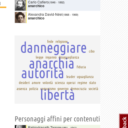
Carlo Cafiero
(1846
-
1892)
]
anarchico
Alexandra David-Néel
(1868
-
1969)
anarchico
danneggiare
fede
religione
cibo
anarchia
legge
inganno
disuguaglianza
autorità
fiducia
leader
uguaglianza
desideri
amore
volontà
scienza
operai
regime
stato
libertà
assenza
polizia
comunismo
governo
democrazia
società
Personaggi affini per contenuti
Rabindranath Tagore
(1861
-
1941)