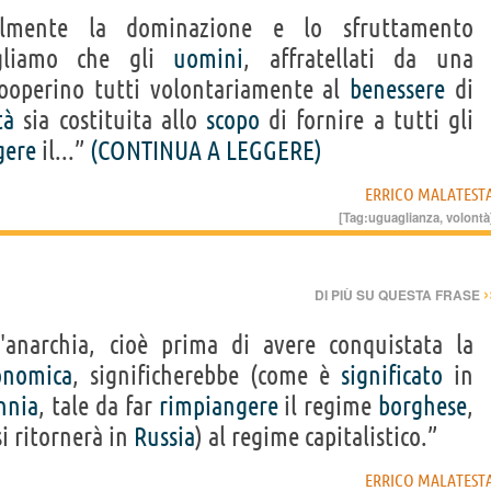
almente la dominazione e lo sfruttamento
gliamo che gli
uomini
, affratellati da una
cooperino tutti volontariamente al
benessere
di
tà
sia costituita allo
scopo
di fornire a tutti gli
gere
il...”
(CONTINUA A LEGGERE)
ERRICO MALATEST
[Tag:
uguaglianza
,
volontà
›
DI PIÙ SU QUESTA FRASE
anarchia, cioè prima di avere conquistata la
onomica
, significherebbe (come è
significato
in
nnia
, tale da far
rimpiangere
il regime
borghese
,
i ritornerà in
Russia
) al regime capitalistico.”
ERRICO MALATEST