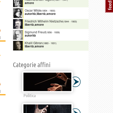
›
amore
Oscar Wilde
(1854
-
1900)
autorità
,
libertà
,
amore
Friedrich Wilhelm Nietzsche
(1844
-
1900)
libertà
,
amore
A
Sigmund Freud
(1856
-
1939)
autorità
]
Khalil Gibran
(1883
-
1931)
libertà
,
amore
›
Categorie affini
A
]
Politica