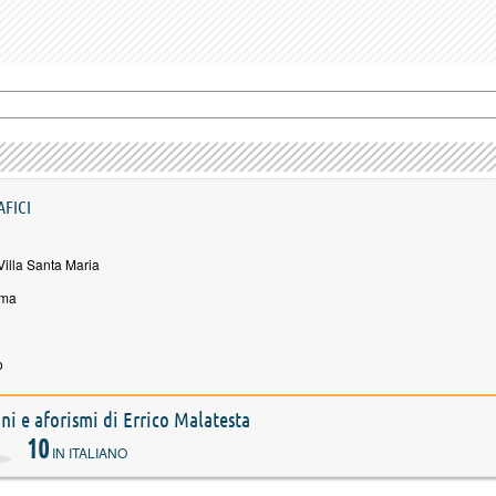
AFICI
illa Santa Maria
oma
o
oni e aforismi di Errico Malatesta
10
IN ITALIANO