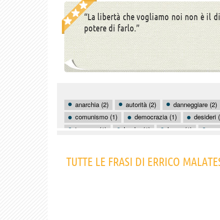
“La libertà che vogliamo noi non è il dir
potere di farlo.”
anarchia (2)
autorità (2)
danneggiare (2)
comunismo (1)
democrazia (1)
desideri 
inganno (1)
leader (1)
legge (1)
oper
società (1)
stato (1)
uguaglianza (1)
TUTTE LE FRASI DI ERRICO MALATE