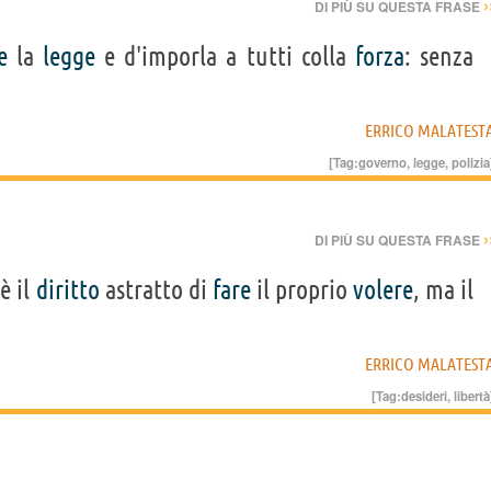
›
DI PIÙ SU QUESTA FRASE
e
la
legge
e d'imporla a tutti colla
forza
: senza
ERRICO MALATEST
[Tag:
governo
,
legge
,
polizia
›
DI PIÙ SU QUESTA FRASE
è il
diritto
astratto di
fare
il proprio
volere
, ma il
ERRICO MALATEST
[Tag:
desideri
,
libertà