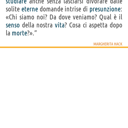
studiare
anche senza lasciarsi divorare dalle
solite
eterne
domande intrise di
presunzione
:
«Chi siamo noi? Da dove veniamo? Qual è il
senso
della nostra
vita
? Cosa ci aspetta dopo
la
morte
?».”
MARGHERITA HACK