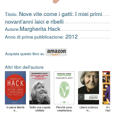
Nove vite come i gatti: I miei primi
Titolo:
novant'anni laici e ribelli
Margherita Hack
Autore:
2012
Anno di prima pubblicazione:
Acquista questo libro su
Altri libri dell'autore
In piena libertà
Sotto una cupola
Perchè sono
Libera scienza
Vi racc
e...
stellata
vegetariana
in...
l'astro