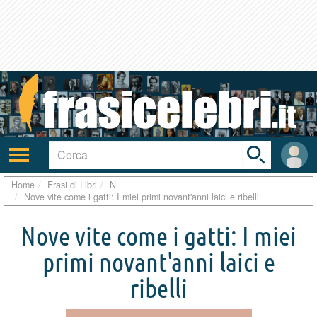
Toggle
search
bar
Attiva/disattiva
User
navigazione
area
Home
Frasi di Libri
N
Nove vite come i gatti: I miei primi novant'anni laici e ribelli
Nove vite come i gatti: I miei
primi novant'anni laici e
ribelli