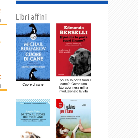
Z
Libri affini
]
›
Z
E poi chi lo porta fuori il
cane?: Come una
Cuore di cane
]
labrador nera mi ha
rivoluzionato la vita