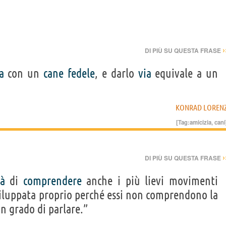
›
DI PIÙ SU QUESTA FRASE
a
con un
cane
fedele
, e darlo
via
equivale a un
KONRAD LOREN
[Tag:
amicizia
,
cani
›
DI PIÙ SU QUESTA FRASE
tà
di
comprendere
anche i più lievi movimenti
viluppata proprio perché essi non comprendono la
n grado di parlare.”