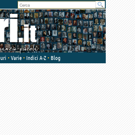
User
area
uri
Varie
Indici A-Z
Blog