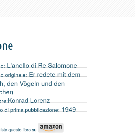
one
L'anello di Re Salomone
lo:
Er redete mit dem
lo originale:
h, den Vögeln und den
schen
Konrad Lorenz
ore:
1949
o di prima pubblicazione:
ista questo libro su