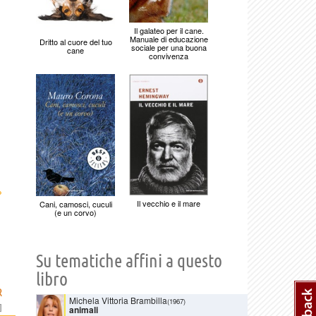
Il galateo per il cane.
Manuale di educazione
Dritto al cuore del tuo
sociale per una buona
cane
convivenza
›
Il vecchio e il mare
Cani, camosci, cuculi
(e un corvo)
Su tematiche affini a questo
libro
R
Michela Vittoria Brambilla
(1967)
]
animali