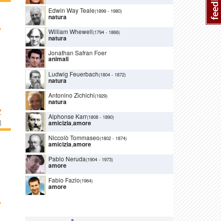
Edwin Way Teale
(1899
-
1980)
natura
›
William Whewell
(1794
-
1866)
natura
Jonathan Safran Foer
animali
Ludwig Feuerbach
(1804
-
1872)
natura
Antonino Zichichi
(1929)
natura
Z
Alphonse Karr
(1808
-
1890)
]
amicizia
,
amore
Niccolò Tommaseo
(1802
-
1874)
amicizia
,
amore
Pablo Neruda
(1904
-
1973)
amore
Fabio Fazio
(1964)
amore
›