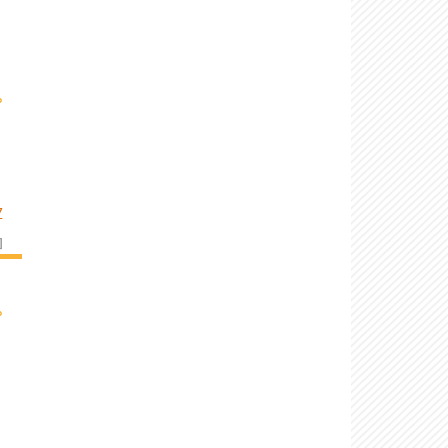
›
Z
]
›