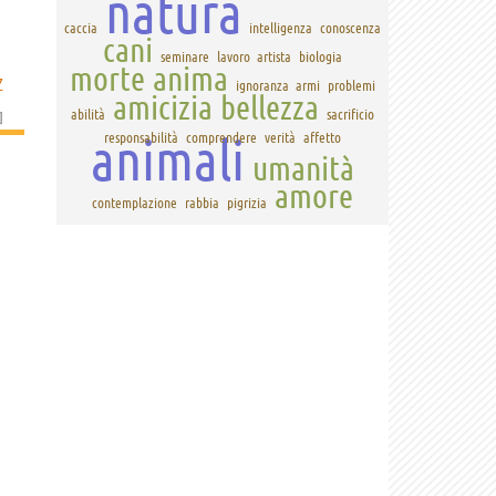
natura
caccia
intelligenza
conoscenza
cani
seminare
lavoro
artista
biologia
morte
anima
Z
ignoranza
armi
problemi
amicizia
bellezza
abilità
sacrificio
]
animali
responsabilità
comprendere
verità
affetto
umanità
amore
contemplazione
rabbia
pigrizia