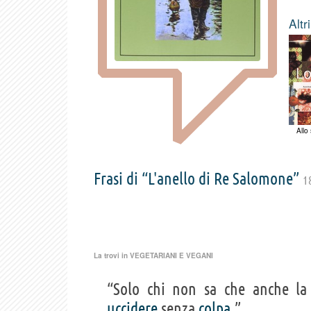
Altr
Allo
Frasi di “L'anello di Re Salomone”
1
La trovi in
VEGETARIANI E VEGANI
“Solo chi non sa che anche la
uccidere
senza
colpa
.”