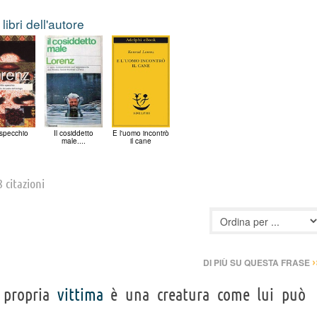
i libri dell'autore
 specchio
Il cosiddetto
E l'uomo incontrò
male....
il cane
8 citazioni
›
DI PIÙ SU QUESTA FRASE
 propria
vittima
è una creatura come lui può