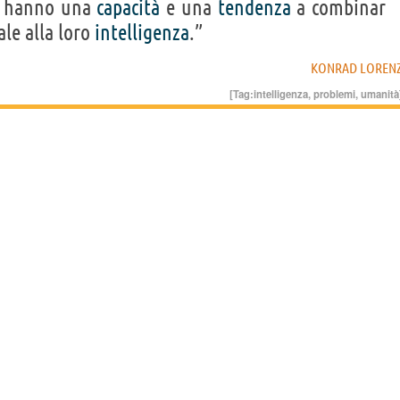
ri hanno una
capacità
e una
tendenza
a combinar
le alla loro
intelligenza
.”
KONRAD LOREN
[Tag:
intelligenza
,
problemi
,
umanità