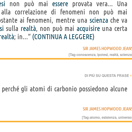
esi
non può mai
essere
provata vera... Una
 alla correlazione di fenomeni non può mai
stante ai fenomeni, mentre una
scienza
che va
si
sulla
realtà
, non può mai
acquisire
una certa
realtà
; in...”
(CONTINUA A LEGGERE)
SIR JAMES HOPWOOD JEAN
[Tag:
conoscenza
,
ipotesi
,
realtà
,
scienza
›
DI PIÙ SU QUESTA FRASE
 perché gli atomi di carbonio possiedono alcune
SIR JAMES HOPWOOD JEAN
[Tag:
atomo
,
esistenza
,
universo