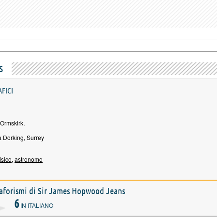
s
AFICI
Ormskirk,
 Dorking, Surrey
fisico
,
astronomo
e aforismi di Sir James Hopwood Jeans
6
IN ITALIANO