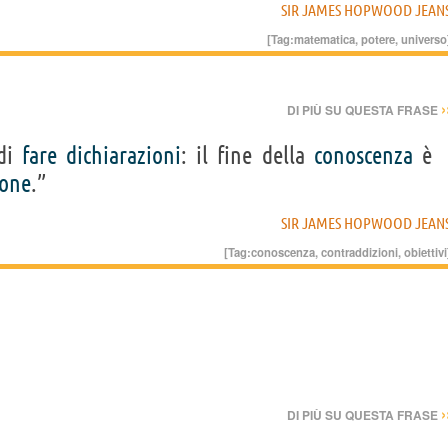
SIR JAMES HOPWOOD JEAN
[Tag:
matematica
,
potere
,
universo
›
DI PIÙ SU QUESTA FRASE
 di
fare
dichiarazioni
: il fine della
conoscenza
è
ione
.”
SIR JAMES HOPWOOD JEAN
[Tag:
conoscenza
,
contraddizioni
,
obiettivi
›
DI PIÙ SU QUESTA FRASE