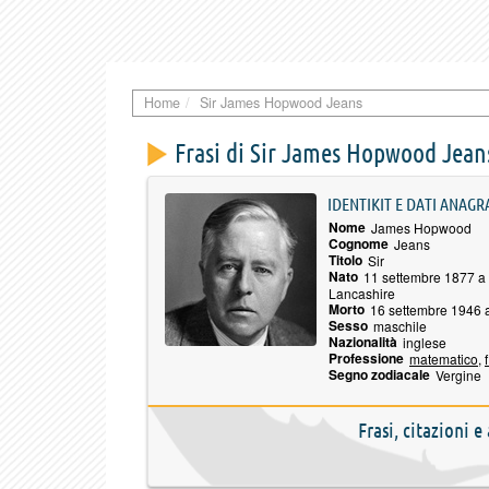
Home
Sir James Hopwood Jeans
Frasi di Sir James Hopwood Jean
IDENTIKIT E DATI ANAGR
Nome
James Hopwood
Cognome
Jeans
Titolo
Sir
Nato
11 settembre 1877 a 
Lancashire
Morto
16 settembre 1946 a
Sesso
maschile
Nazionalità
inglese
Professione
matematico
,
Segno zodiacale
Vergine
Frasi, citazioni 