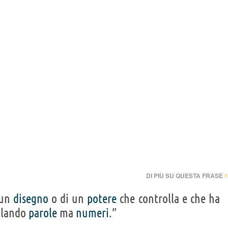
›
DI PIÙ SU QUESTA FRASE
 un
disegno
o di un
potere
che controlla e che ha
ulando
parole
ma
numeri
.”