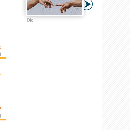
Dio
S
]
›
S
]