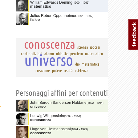
William Edwards Deming
(1900
-
1993)
matematico
Julius Robert Oppenheimer
(1904
-
1967)
fisico
conoscenza
scienza
ipotesi
universo
contraddizioni
atomo
obiettivi
pensiero
matematico
dio
matematica
creazione
potere
realtà
esistenza
Personaggi affini per contenuti
John Burdon Sanderson Haldane
(1892
-
1964)
›
universo
Ludwig Wittgenstein
(1889
-
1951)
conoscenza
Hugo von Hofmannsthal
(1874
-
1929)
conoscenza