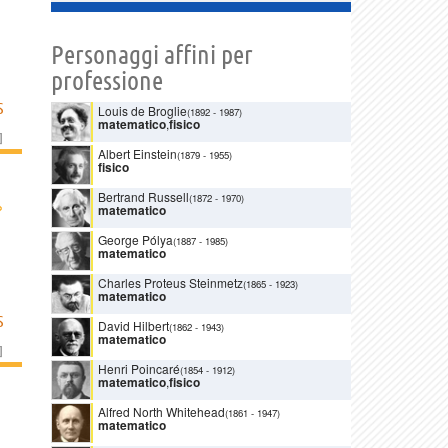
Personaggi affini per
professione
S
Louis de Broglie
(1892
-
1987)
matematico
,
fisico
]
Albert Einstein
(1879
-
1955)
fisico
Bertrand Russell
(1872
-
1970)
›
matematico
George Pólya
(1887
-
1985)
matematico
Charles Proteus Steinmetz
(1865
-
1923)
matematico
S
David Hilbert
(1862
-
1943)
matematico
]
Henri Poincaré
(1854
-
1912)
matematico
,
fisico
Alfred North Whitehead
(1861
-
1947)
matematico