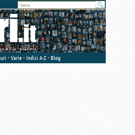
User
area
uri
Varie
Indici A-Z
Blog