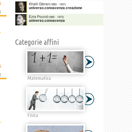
S
Khalil Gibran
(1883
-
1931)
universo
,
conoscenza
,
creazione
]
Ezra Pound
(1885
-
1972)
universo
,
conoscenza
›
Categorie affini
S
]
Matematica
Fisica
›