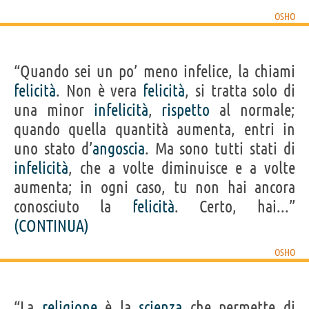
OSHO
“Quando sei un po’ meno infelice, la chiami
felicità
. Non è vera
felicità
, si tratta solo di
una minor
infelicità
,
rispetto
al normale;
quando quella quantità aumenta, entri in
uno stato d’
angoscia
. Ma sono tutti stati di
infelicità
, che a volte diminuisce e a volte
aumenta; in ogni caso, tu non hai ancora
conosciuto la
felicità
. Certo, hai...”
(CONTINUA)
OSHO
“La
religione
è la
scienza
che permette di