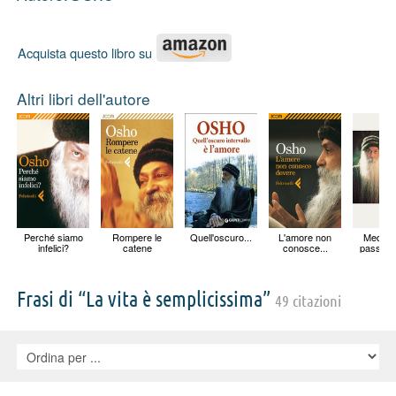
Acquista questo libro su
Altri libri dell'autore
Perché siamo
Rompere le
Quell'oscuro...
L'amore non
Meditaz
infelici?
catene
conosce...
passo do
Frasi di “La vita è semplicissima”
49 citazioni