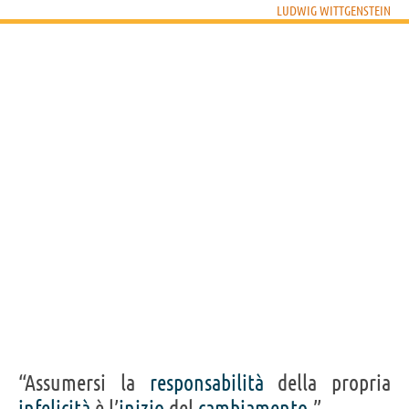
LUDWIG WITTGENSTEIN
“Assumersi la
responsabilità
della propria
infelicità
è l’
inizio
del
cambiamento
.”