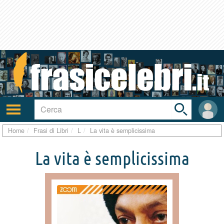
Toggle
search
bar
Attiva/disattiva
User
navigazione
area
Home
Frasi di Libri
L
La vita è semplicissima
La vita è semplicissima