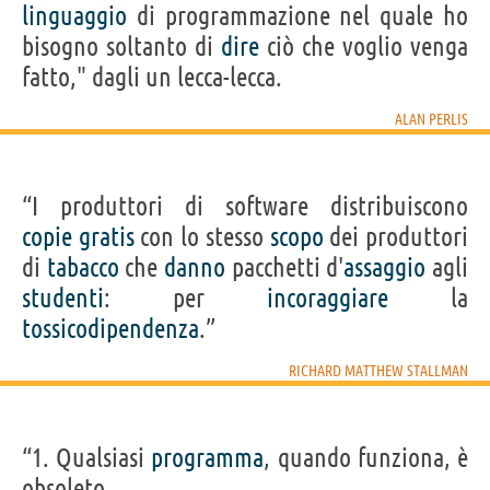
linguaggio
di programmazione nel quale ho
bisogno soltanto di
dire
ciò che voglio venga
fatto," dagli un lecca-lecca.
ALAN PERLIS
“I produttori di software distribuiscono
copie
gratis
con lo stesso
scopo
dei produttori
di
tabacco
che
danno
pacchetti d'
assaggio
agli
studenti
: per
incoraggiare
la
tossicodipendenza
.”
RICHARD MATTHEW STALLMAN
“1. Qualsiasi
programma
, quando funziona, è
obsoleto.