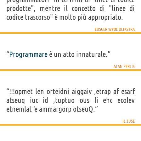
prodotte", mentre il concetto di "linee di
codice trascorso" è molto più appropriato.
EDSGER WYBE DIJKSTRA
“
Programmare
è un atto innaturale.”
ALAN PERLIS
“!!!opmet len orteidni aiggaiv ,etrap af esarf
atseuq iuc id ,tuptuo ous li ehc ecolev
etnemlat 'e ammargorp otseuQ.”
IL ZUSE