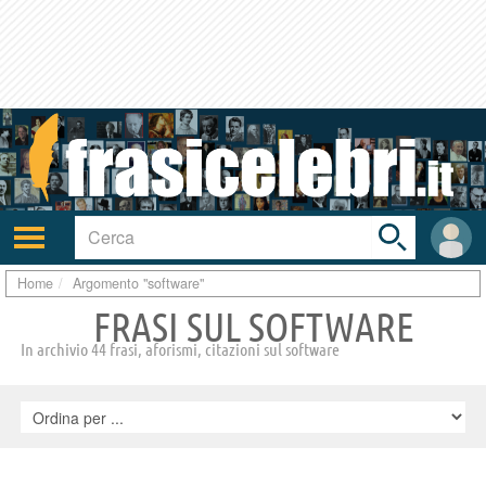
Toggle
search
bar
Attiva/disattiva
User
navigazione
area
Home
Argomento "software"
FRASI SUL SOFTWARE
In archivio 44 frasi, aforismi, citazioni sul software