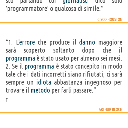
sto parlando coi
giornalisti
dico solo
‘programmatore’ o qualcosa di simile.”
CISCO HOUSTON
“1. L'
errore
che produce il
danno
maggiore
sarà scoperto soltanto dopo che il
programma
è stato usato per almeno sei mesi.
2. Se il
programma
è stato concepito in modo
tale che i dati incorretti siano rifiutati, ci sarà
sempre un
idiota
abbastanza ingegnoso per
trovare il
metodo
per farli passare.”
ARTHUR BLOCH