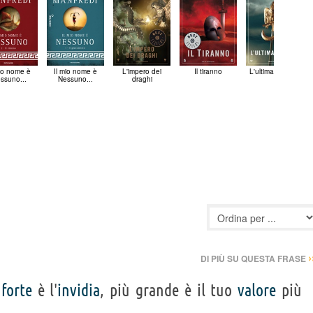
mio nome è
Il mio nome è
L'impero dei
Il tiranno
L'ultima legione
ssuno...
Nessuno...
draghi
›
DI PIÙ SU QUESTA FRASE
ù
forte
è l'
invidia
, più grande è il tuo
valore
più