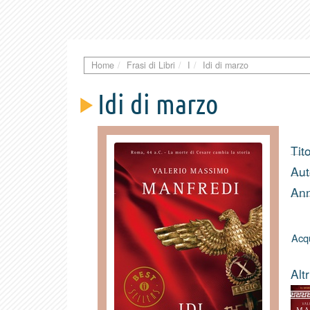
Home
Frasi di Libri
I
Idi di marzo
Idi di marzo
Tito
Aut
Ann
Acqu
Altr