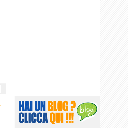
Alexandros, I. Il...
Lo Scudo di
Talos
›