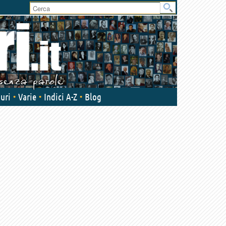
User
area
uri
Varie
Indici A-Z
Blog