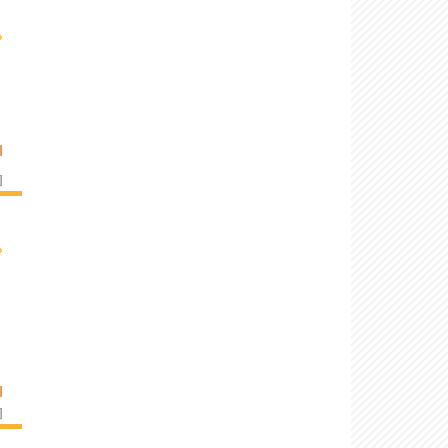
›
I
]
›
I
]