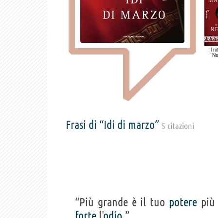
Il 
Ne
Frasi di “Idi di marzo”
5 citazioni
“Più grande è il tuo
potere
pi
forte
l'
odio
.”