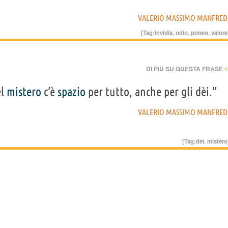
VALERIO MASSIMO MANFRED
[Tag:
invidia
,
odio
,
potere
,
valore
›
DI PIÙ SU QUESTA FRASE
el
mistero
c’è
spazio
per tutto, anche per gli dèi.”
VALERIO MASSIMO MANFRED
[Tag:
dei
,
mistero