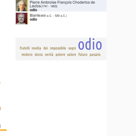
Pierre Ambroise François Choderlos de
Laclos
(1741
-
1803)
odio
Biante
(600 a.C.
-
530 a.C.)
odio
odio
fratelli
invidia
dei
impossibile
sogni
mistero
storia
verità
potere
valore
futuro
passato
›
I
]