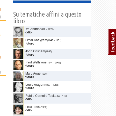
I
Su tematiche affini a questo
]
libro
Ivo Andric
(1892
-
1975)
odio
›
Omar Khayyâm
(1048
-
1131)
futuro
John Grisham
(1955)
futuro
I
Paul Wellstone
(1944
-
2002)
futuro
]
Marc Augé
(1935)
futuro
Louis Aragon
(1897
-
1982)
futuro
Publio Cornelio Tacito
(55
-
117)
odio
Licia Troisi
(1980)
odio