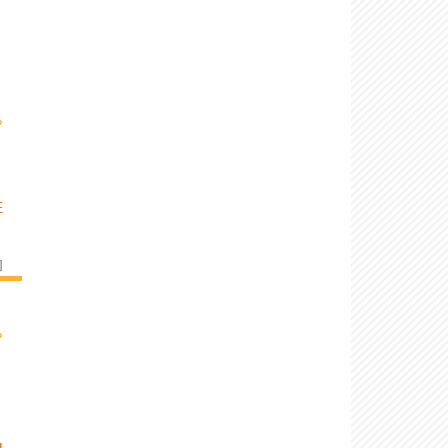
›
E
]
›
U