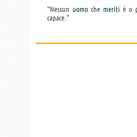
“Nessun
uomo
che
meriti
è o 
capace.”