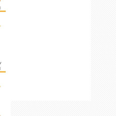
]
›
y
]
›
A