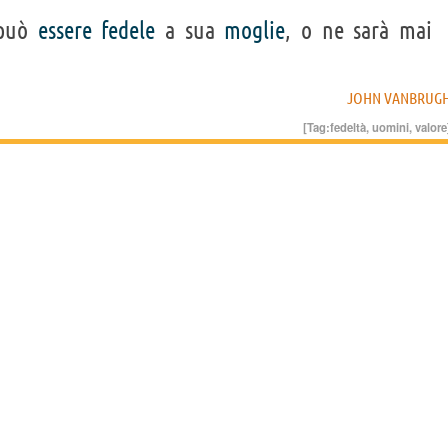
può
essere
fedele
a sua
moglie
, o ne sarà mai
JOHN VANBRUG
[Tag:
fedeltà
,
uomini
,
valore