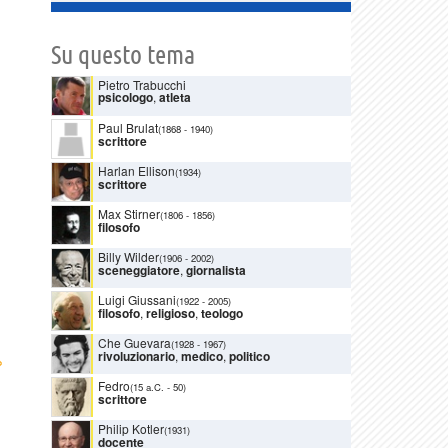
Su questo tema
Pietro Trabucchi
psicologo
,
atleta
Paul Brulat
(1868
-
1940)
scrittore
Harlan Ellison
(1934)
scrittore
Max Stirner
(1806
-
1856)
filosofo
Billy Wilder
(1906
-
2002)
sceneggiatore
,
giornalista
Luigi Giussani
(1922
-
2005)
filosofo
,
religioso
,
teologo
Che Guevara
(1928
-
1967)
rivoluzionario
,
medico
,
politico
›
Fedro
(15 a.C.
-
50)
scrittore
Philip Kotler
(1931)
docente