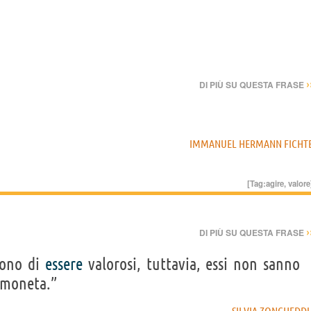
›
DI PIÙ SU QUESTA FRASE
IMMANUEL HERMANN FICHT
[Tag:
agire
,
valore
›
DI PIÙ SU QUESTA FRASE
dono di
essere
valorosi, tuttavia, essi non sanno
 moneta.”
SILVIA ZONCHEDD