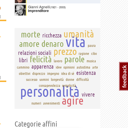
Gianni Agnelli
(1921
-
2003)
D
imprenditore
]
umanità
morte
ricchezza
›
vita
amore
denaro
paura
prezzo
relazioni sociali
ragione
cibo
felicità
parole
libri
lavoro
musica
apparenza
cammino
idee
opinioni
autostima
arte
esistenza
obiettivi
disprezzo
impegno
idea di sè
]
successo
uomini
longevità
donne
difficoltà
personalità
consapevolezza
semplicità
vivere
agire
numeri
avvenimenti
Categorie affini
›