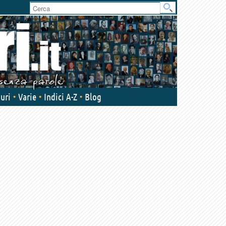
User
area
uri
Varie
Indici A-Z
Blog