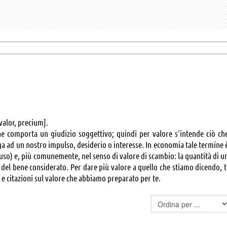
 valor, precium].
e comporta un giudizio soggettivo; quindi per valore s'intende ciò ch
ega ad un nostro impulso, desiderio o interesse. In economia tale termine 
 d'uso) e, più comunemente, nel senso di valore di scambio: la quantità di u
 del bene considerato. Per dare più valore a quello che stiamo dicendo, t
 e citazioni sul valore che abbiamo preparato per te.