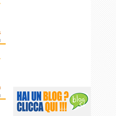
›
S
]
›
I
]