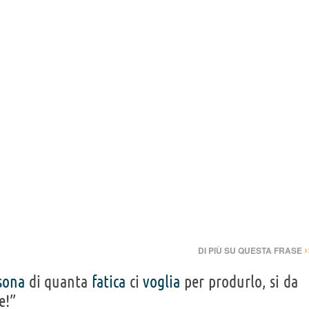
›
DI PIÙ SU QUESTA FRASE
sona
di quanta
fatica
ci
voglia
per produrlo, si da
e!”