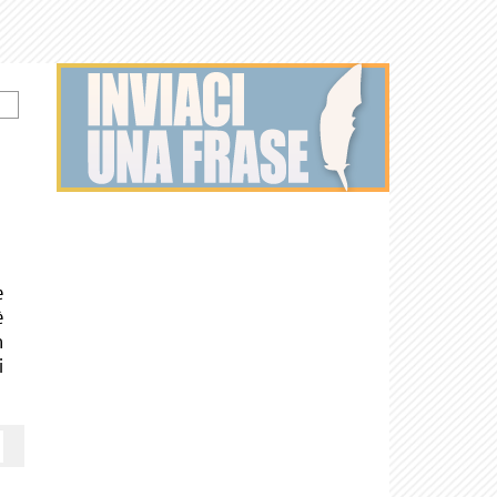
e
è
n
i