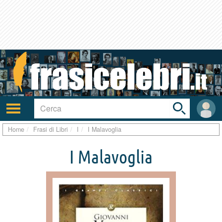
Toggle
search
bar
Attiva/disattiva
User
navigazione
area
Home
Frasi di Libri
I
I Malavoglia
I Malavoglia