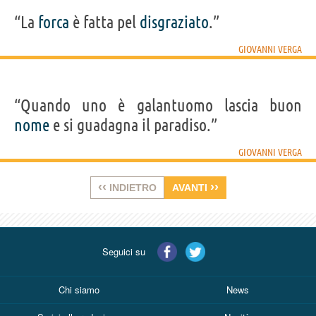
“La
forca
è fatta pel
disgraziato
.”
GIOVANNI VERGA
“Quando uno è galantuomo lascia buon
nome
e si guadagna il paradiso.”
GIOVANNI VERGA
‹‹
››
INDIETRO
AVANTI
Seguici su
Chi siamo
News