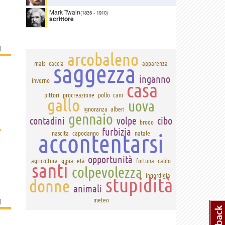
Mark Twain
(1835
-
1910)
scrittore
]
arcobaleno
saggezza
mais
caccia
apparenza
inganno
inverno
casa
pittori
procreazione
pollo
cani
gallo
uova
ignoranza
alberi
gennaio
contadini
volpe
cibo
brodo
›
furbizia
accontentarsi
nascita
capodanno
natale
opportunità
agricoltura
gioia
età
fortuna
caldo
santi
colpevolezza
ingordigia
stupidità
donne
animali
meteo
]