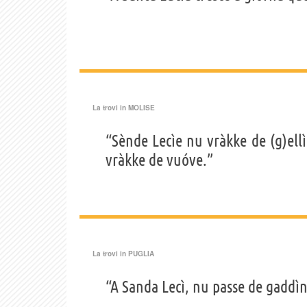
La trovi in
MOLISE
“Sènde Lecìe nu vràkke de (g)el
vràkke de vuóve.”
La trovi in
PUGLIA
“A Sanda Lecì, nu passe de gaddìne