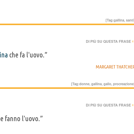
[Tag:
gallina
,
santi
›
DI PIÙ SU QUESTA FRASE
ina
che fa l'uovo.”
MARGARET THATCHE
[Tag:
donne
,
gallina
,
gallo
,
procreazione
›
DI PIÙ SU QUESTA FRASE
ne fanno l'uovo.”