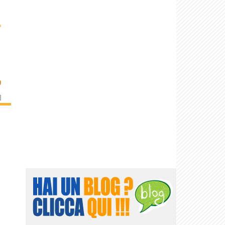
›
O
]