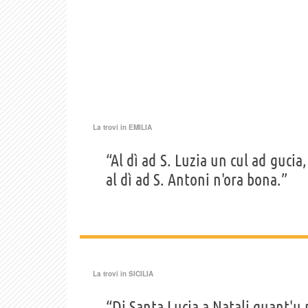
La trovi in
EMILIA
“Al dì ad S. Luzia un cul ad gucia,
al dì ad S. Antoni n'ora bona.”
La trovi in
SICILIA
“Di Santa Lucia a Natali quant'u 