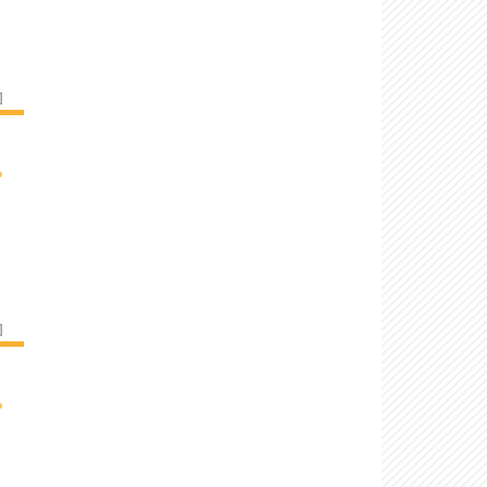
]
›
]
›