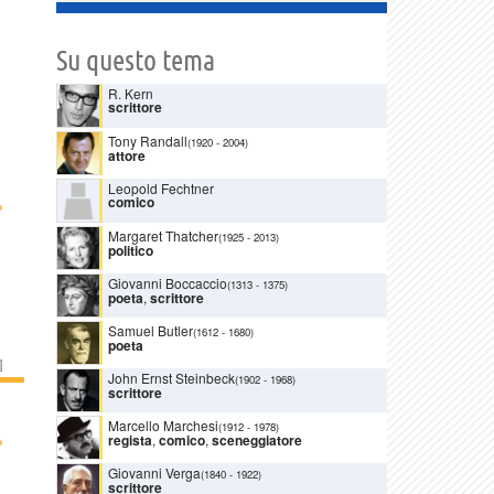
Su questo tema
R. Kern
scrittore
Tony Randall
(1920
-
2004)
attore
Leopold Fechtner
comico
›
Margaret Thatcher
(1925
-
2013)
politico
Giovanni Boccaccio
(1313
-
1375)
poeta
,
scrittore
Samuel Butler
(1612
-
1680)
poeta
]
John Ernst Steinbeck
(1902
-
1968)
scrittore
Marcello Marchesi
(1912
-
1978)
›
regista
,
comico
,
sceneggiatore
Giovanni Verga
(1840
-
1922)
scrittore