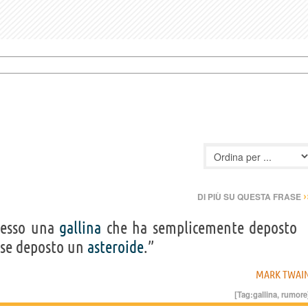
›
DI PIÙ SU QUESTA FRASE
pesso una
gallina
che ha semplicemente deposto
sse deposto un
asteroide
.”
MARK TWAI
[Tag:
gallina
,
rumore