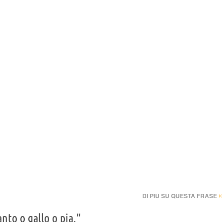
›
DI PIÙ SU QUESTA FRASE
nto o gallo o pia.”