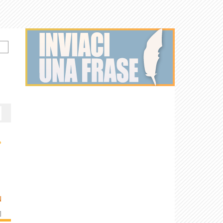
›
N
]