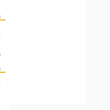
]
›
R
]
›