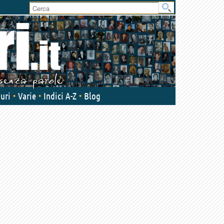
User
area
uri
Varie
Indici A-Z
Blog