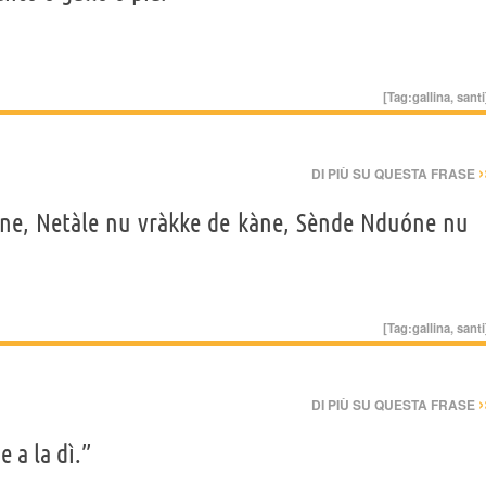
[Tag:
gallina
,
santi
›
DI PIÙ SU QUESTA FRASE
lìne, Netàle nu vràkke de kàne, Sènde Nduóne nu
[Tag:
gallina
,
santi
›
DI PIÙ SU QUESTA FRASE
 a la dì.”