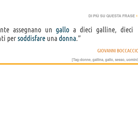
›
DI PIÙ SU QUESTA FRASE
nte assegnano un
gallo
a dieci galline, dieci
nti per
soddisfare
una
donna
.”
GIOVANNI BOCCACCI
[Tag:
donne
,
gallina
,
gallo
,
sesso
,
uomini